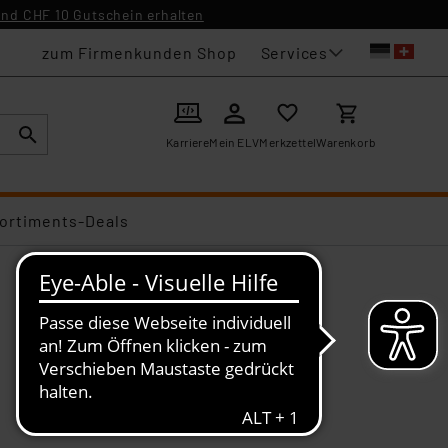
nd CHF 10 Gutschein erhalten
Services
zum Firmenkunden Shop
Karriere
Mein ELV
Merkzettel
Warenkorb
ortiments-Deals