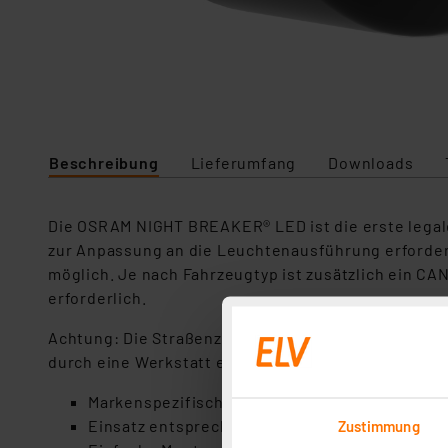
Beschreibung
Lieferumfang
Downloads
Die OSRAM NIGHT BREAKER® LED ist die erste legal
zur Anpassung an die Leuchtenausführung erforderl
möglich. Je nach Fahrzeugtyp ist zusätzlich ein 
erforderlich.
Achtung: Die Straßenzulassung ist nur mit original
durch eine Werkstatt einstellen.
Markenspezifischer Montage-Adapter für OS
Einsatz entsprechend der Kompatibilitätsliste*
Zustimmung