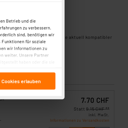
en Betrieb und die
Erfahrungen zu verbessern.
rderlich sind, benötigen wir
r es ggfs. benötigt. Die Liste aktuell kompatibler
 Funktionen für soziale
night-breaker-
ben wir Informationen zu
n weiter. Unsere Partner
tgestellt haben oder die sie
cken, stimmen Sie sowohl
anschließenden
e Cookies erlauben
beitungszwecke (Art. 6
 ist durch Klick auf den
 Cookies ablehnen oder ihr
ER®
7.70 CHF
 „Cookie Einstellungen“
Statt
9.15 CHF **
tung dieser Daten zur
inkl. MwSt.
ser-Einstellungen können
-
Informationen zu Versandkosten
 erneut angezeigt wird.