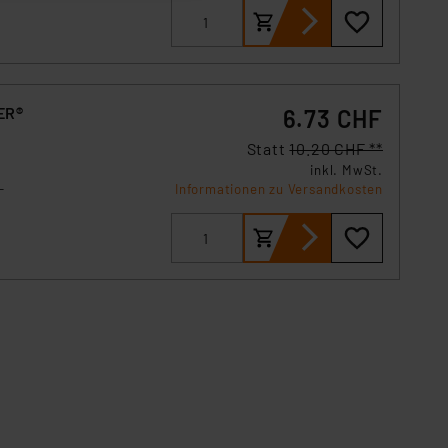
Einbindung von Cookies
. 49 (1) lit. a DSGVO.
n der Datenschutzerklärung.
s Land mit unzureichendem
ER®
6.73 CHF
örden personenbezogene
Statt
10.20 CHF **
r Europäer bestehen.
inkl. MwSt.
ln der Europäischen
-
Informationen zu Versandkosten
 Art der übermittelten