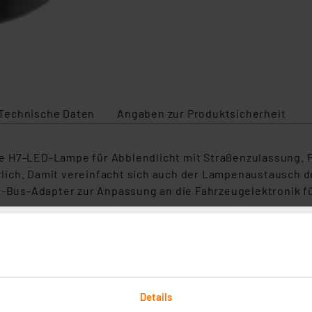
Technische Daten
Angaben zur Produktsicherheit
e H7-LED-Lampe für Abblendlicht mit Straßenzulassung. F
ich. Damit vereinfacht sich auch der Lampenaustausch de
CAN-Bus-Adapter zur Anpassung an die Fahrzeugelektronik
 OSRAM Zubehör gegeben! Im Anschluss an die Installation 
RAM NIGHT BREAKER® LED
, z. B. für Peugeot 208
Details