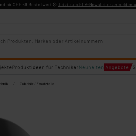
nd ab CHF 69 Bestellwert
Jetzt zum ELV-Newsletter anmelden u
jekte
Produktideen für Techniker
Neuheiten
Angebote
S
/
chnik
Zubehör / Ersatzteile