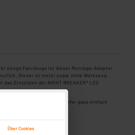
ür einige Fahrzeuge ist dieser Montage-Adapter
utlich. Dieser ist meist sogar ohne Werkzeug
 für das Einsetzen der NIGHT BREAKER® LED
lassen Sie sich die Scheinwerfer ganz einfach
Über Cookies