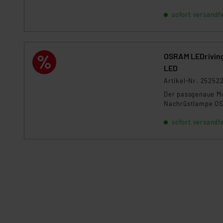
sofort versandfe
„Einige Drittanbieter verar
dieser Drittanbieter umfasst
Nähere Infos zu diesen Drit
Für die USA besteht kein A
OSRAM LEDrivin
Datenschutz nach EU-Standa
LED
Daten in Überwachungsprogr
Artikel-Nr. 25252
Unsere Kooperation mit dies
Der passgenaue Mo
Kommission sowie einer eige
Nachrüstlampe O
Daten, verbundenen Risiken
sofort versandfe
Impressum
|
Datenschutzer