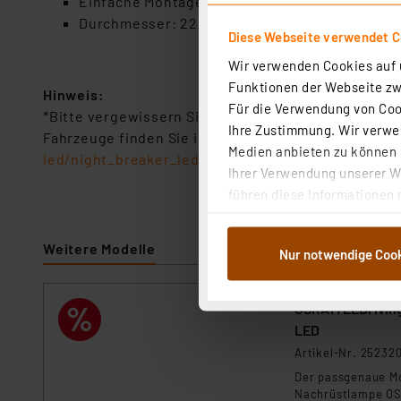
Einfache Montage der NIGHT BREAKER® LED
Durchmesser: 22,4 mm
Diese Webseite verwendet C
Wir verwenden Cookies auf u
Funktionen der Webseite zwi
Hinweis:
Für die Verwendung von Cook
*Bitte vergewissern Sie sich, dass Ihr Fahrzeug mi
Ihre Zustimmung. Wir verwen
Fahrzeuge finden Sie im Download-Bereich, oder auf
Medien anbieten zu können u
led/night_breaker_led_kompatibilitaetsliste.jsp
).
Ihrer Verwendung unserer We
führen diese Informationen 
im Rahmen Ihrer Nutzung der
dem Speichern und Abrufen 
Weitere Modelle
Nur notwendige Coo
Weiterverarbeitung für die 
Abs.1a DSG-VO) zu. Eine deta
Button „Ablehnen oder Einst
OSRAM LEDrivin
ganz oder teilweise zustimm
LED
anpassen oder widerrufen. 
Artikel-Nr. 25232
Auswertung und Analyse bis 
Der passgenaue Mo
dazu führen, dass die Einst
Nachrüstlampe O