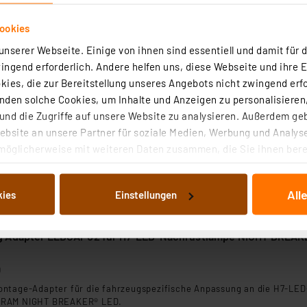
ookies
nserer Webseite. Einige von ihnen sind essentiell und damit für d
ngend erforderlich. Andere helfen uns, diese Webseite und ihre 
ies, die zur Bereitstellung unseres Angebots nicht zwingend erfo
t der Kfz-Nachrüstlampe kompatibel ist, und welches Zubehö
den solche Cookies, um Inhalte und Anzeigen zu personalisieren,
 der offiziellen OSRAM-Seite (
https://www.osram.de/am/
nd die Zugriffe auf unsere Website zu analysieren. Außerdem ge
bsite an unsere Partner für soziale Medien, Werbung und Analyse
möglicherweise mit weiteren Daten zusammen, die Sie ihnen berei
 Dienste gesammelt haben. Indem Sie auf „Alle akzeptieren“ kli
von Informationen auf Ihrem gerät (§25 Abs.1 TTDSG) sowie der 
All
kies
Einstellungen
nachfolgend dargestellten bzw. die von Ihnen ausgewählten Verar
illierte Auflistung der einzelnen Cookies nach Zweck und Anbieter
ellungen“ abrufbar. Sie können die Verwendung nicht notwendiger
g Adapter LEDCAP02 für H7-LED-Nachrüstlampe NIGHT BREAK
en. Ihre erteilte Zustimmung können Sie jederzeit unter dem Link
Die Rechtmäßigkeit der Speicherung, Abrufung und Weiterverarbei
0
zum Zeitpunkt des Widerrufs bleibt hiervon unberührt. Ihre Brow
ntage-Adapter für die fahrzeugspezifische Anpassung an die H7-LED
ellungen nicht längerfristig gespeichert werden und dieses Banner
SRAM NIGHT BREAKER® LED.