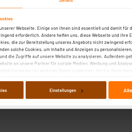
ookies
nserer Webseite. Einige von ihnen sind essentiell und damit für d
ngend erforderlich. Andere helfen uns, diese Webseite und ihre 
ies, die zur Bereitstellung unseres Angebots nicht zwingend erfo
den solche Cookies, um Inhalte und Anzeigen zu personalisieren,
nd die Zugriffe auf unsere Website zu analysieren. Außerdem ge
bsite an unsere Partner für soziale Medien, Werbung und Analyse
möglicherweise mit weiteren Daten zusammen, die Sie ihnen berei
 Dienste gesammelt haben. Indem Sie auf „Alle akzeptieren“ kli
von Informationen auf Ihrem gerät (§25 Abs.1 TTDSG) sowie der 
All
kies
Einstellungen
nachfolgend dargestellten bzw. die von Ihnen ausgewählten Verar
illierte Auflistung der einzelnen Cookies nach Zweck und Anbieter
ellungen“ abrufbar. Sie können die Verwendung nicht notwendiger
en. Ihre erteilte Zustimmung können Sie jederzeit unter dem Link
Die Rechtmäßigkeit der Speicherung, Abrufung und Weiterverarbei
zum Zeitpunkt des Widerrufs bleibt hiervon unberührt. Ihre Brow