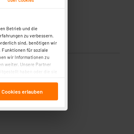
en Betrieb und die
Erfahrungen zu verbessern.
rderlich sind, benötigen wir
 Funktionen für soziale
ben wir Informationen zu
n weiter. Unsere Partner
tgestellt haben oder die sie
cken, stimmen Sie sowohl
anschließenden
e Cookies erlauben
beitungszwecke (Art. 6
 ist durch Klick auf den
 Cookies ablehnen oder ihr
 „Cookie Einstellungen“
tung dieser Daten zur
ser-Einstellungen können