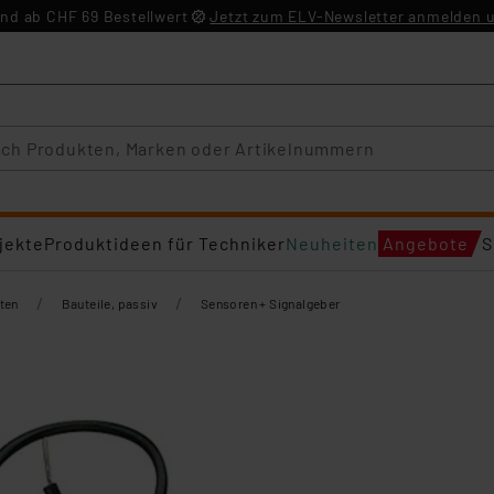
nd ab CHF 69 Bestellwert
Jetzt zum ELV-Newsletter anmelden u
jekte
Produktideen für Techniker
Neuheiten
Angebote
S
/
/
ten
Bauteile, passiv
Sensoren + Signalgeber