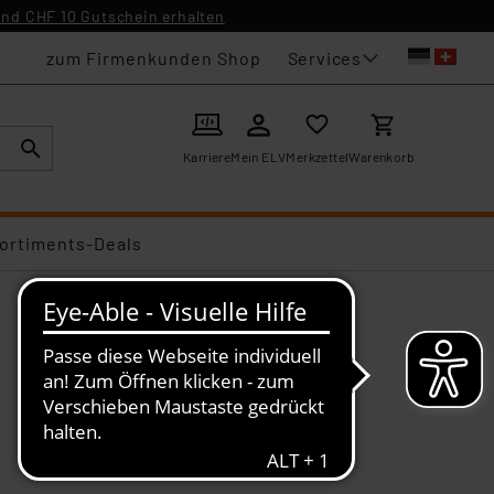
nd CHF 10 Gutschein erhalten
Services
zum Firmenkunden Shop
Karriere
Mein ELV
Merkzettel
Warenkorb
ortiments-Deals