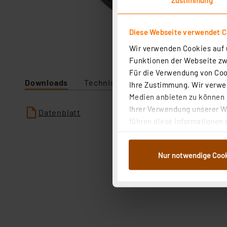
Diese Webseite verwendet C
Wir verwenden Cookies auf u
Funktionen der Webseite zwi
Für die Verwendung von Cook
Downloads
Technische Daten
Ihre Zustimmung. Wir verwen
Medien anbieten zu können u
Ihrer Verwendung unserer We
Datenblatt
führen diese Informationen 
im Rahmen Ihrer Nutzung der
dem Speichern und Abrufen 
Nur notwendige Coo
Weiterverarbeitung für die 
Abs.1a DSG-VO) zu. Eine deta
Button „Ablehnen oder Einst
ganz oder teilweise zustimm
anpassen oder widerrufen. 
Auswertung und Analyse bis 