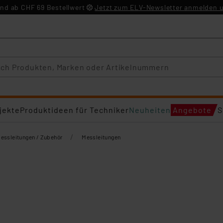
nd ab CHF 69 Bestellwert
Jetzt zum ELV-Newsletter anmelden u
jekte
Produktideen für Techniker
Neuheiten
Angebote
S
/
essleitungen / Zubehör
Messleitungen