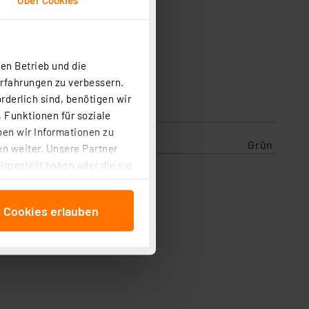
en Betrieb und die
Erfahrungen zu verbessern.
rderlich sind, benötigen wir
 Funktionen für soziale
ben wir Informationen zu
Grün
n weiter. Unsere Partner
tgestellt haben oder die sie
cken, stimmen Sie sowohl
anschließenden
e Cookies erlauben
beitungszwecke (Art. 6
 ist durch Klick auf den
 Cookies ablehnen oder ihr
 „Cookie Einstellungen“
tung dieser Daten zur
ser-Einstellungen können