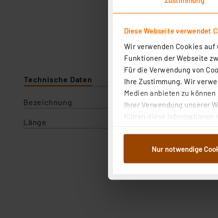
Diese Webseite verwendet C
Wir verwenden Cookies auf u
Funktionen der Webseite zwi
Für die Verwendung von Cook
Technische Daten
Ihre Zustimmung. Wir verwen
Medien anbieten zu können u
Bezeichnung
PVC-Verbindungsleitungen
Ihrer Verwendung unserer We
führen diese Informationen 
Länge
im Rahmen Ihrer Nutzung der
dem Speichern und Abrufen 
Nur notwendige Coo
Weiterverarbeitung für die 
Abs.1a DSG-VO) zu. Eine deta
Button „Ablehnen oder Einst
ganz oder teilweise zustimm
anpassen oder widerrufen. 
Auswertung und Analyse bis 