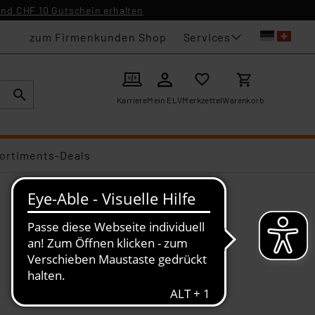
nd CHF 10 Gutschein erhalten
Services
zum Firmenkunden Shop
Karriere
Mein ELV
Merkzettel
Warenkorb
ortiments-Deals