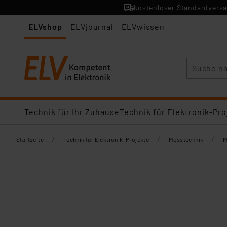
kostenloser Standardversa
ELVshop
ELVjournal
ELVwissen
Suche
Technik für Ihr Zuhause
Technik für Elektronik-Pro
/
/
/
Startseite
Technik für Elektronik-Projekte
Messtechnik
M