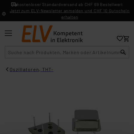
kostenloser Standardversand ab CHF 69 Bestellwert
Jetzt zum ELV-Newsletter anmelden und CHF 10 Gutschein
erhalten
Suche
Oszillatoren, THT-