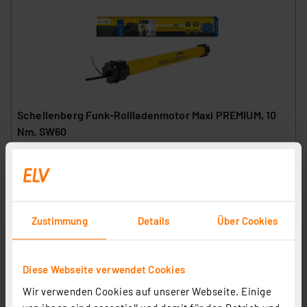
Schellenberg Funk-Rollladenmotor Maxi PREMIUM, 10
Nm, SW60
Artikel-Nr. 251250
1
2
3
4
5
(1)
116.12 CHF
Zustimmung
Details
Über Cookies
inkl. MwSt.
Informationen zu Versandkosten
Diese Webseite verwendet Cookies
Wir verwenden Cookies auf unserer Webseite. Einige