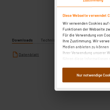
Diese Webseite verwendet C
Wir verwenden Cookies auf u
Funktionen der Webseite zwi
Für die Verwendung von Cook
Downloads
Technische Daten
Ihre Zustimmung. Wir verwen
Medien anbieten zu können u
Ihrer Verwendung unserer We
Datenblatt
führen diese Informationen 
im Rahmen Ihrer Nutzung der
dem Speichern und Abrufen 
Nur notwendige Coo
Weiterverarbeitung für die 
Abs.1a DSG-VO) zu. Eine deta
Button „Ablehnen oder Einst
ganz oder teilweise zustimm
anpassen oder widerrufen. 
Auswertung und Analyse bis 