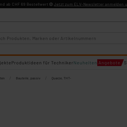
nd ab CHF 69 Bestellwert
Jetzt zum ELV-Newsletter anmelden u
jekte
Produktideen für Techniker
Neuheiten
Angebote
S
/
/
ten
Bauteile, passiv
Quarze, THT-