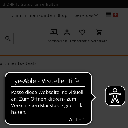
nd CHF 10 Gutschein erhalten
Services
zum Firmenkunden Shop
Karriere
Mein ELV
Merkzettel
Warenkorb
ortiments-Deals