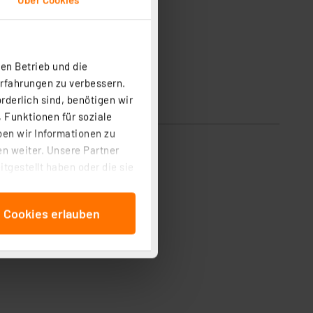
en Betrieb und die
Erfahrungen zu verbessern.
rderlich sind, benötigen wir
 Funktionen für soziale
ben wir Informationen zu
n weiter. Unsere Partner
tgestellt haben oder die sie
cken, stimmen Sie sowohl
anschließenden
e Cookies erlauben
beitungszwecke (Art. 6
 ist durch Klick auf den
 Cookies ablehnen oder ihr
 „Cookie Einstellungen“
tung dieser Daten zur
ser-Einstellungen können