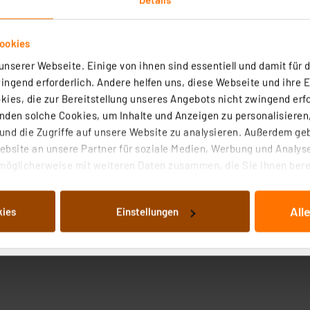
ookies
nserer Webseite. Einige von ihnen sind essentiell und damit für d
ngend erforderlich. Andere helfen uns, diese Webseite und ihre 
ies, die zur Bereitstellung unseres Angebots nicht zwingend erfo
den solche Cookies, um Inhalte und Anzeigen zu personalisieren,
nd die Zugriffe auf unsere Website zu analysieren. Außerdem ge
bsite an unsere Partner für soziale Medien, Werbung und Analyse
möglicherweise mit weiteren Daten zusammen, die Sie ihnen berei
 Dienste gesammelt haben. Indem Sie auf „Alle akzeptieren“ kli
von Informationen auf Ihrem gerät (§25 Abs.1 TTDSG) sowie der 
All
kies
Einstellungen
nachfolgend dargestellten bzw. die von Ihnen ausgewählten Verar
illierte Auflistung der einzelnen Cookies nach Zweck und Anbieter
ellungen“ abrufbar. Sie können die Verwendung nicht notwendiger
en. Ihre erteilte Zustimmung können Sie jederzeit unter dem Link
Die Rechtmäßigkeit der Speicherung, Abrufung und Weiterverarbei
zum Zeitpunkt des Widerrufs bleibt hiervon unberührt. Ihre Brow