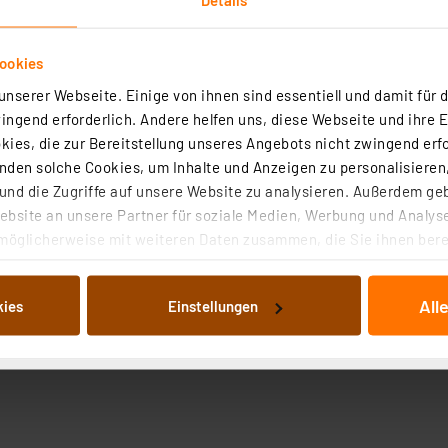
ookies
nserer Webseite. Einige von ihnen sind essentiell und damit für d
ngend erforderlich. Andere helfen uns, diese Webseite und ihre 
ies, die zur Bereitstellung unseres Angebots nicht zwingend erfo
den solche Cookies, um Inhalte und Anzeigen zu personalisieren,
nd die Zugriffe auf unsere Website zu analysieren. Außerdem ge
tecken auf alle 4-mm-Stecker (offene Stecker/Schiebehül
bsite an unsere Partner für soziale Medien, Werbung und Analyse
 32 A. In 3 Farben lieferbar.
möglicherweise mit weiteren Daten zusammen, die Sie ihnen berei
 Dienste gesammelt haben. Indem Sie auf „Alle akzeptieren“ kli
von Informationen auf Ihrem gerät (§25 Abs.1 TTDSG) sowie der 
All
kies
Einstellungen
nachfolgend dargestellten bzw. die von Ihnen ausgewählten Verar
illierte Auflistung der einzelnen Cookies nach Zweck und Anbieter
ellungen“ abrufbar. Sie können die Verwendung nicht notwendiger
en. Ihre erteilte Zustimmung können Sie jederzeit unter dem Link
Die Rechtmäßigkeit der Speicherung, Abrufung und Weiterverarbei
zum Zeitpunkt des Widerrufs bleibt hiervon unberührt. Ihre Brow