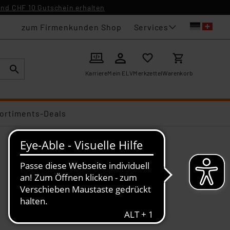
nd CHF 10 Gutschein erhalten
Services
zum Firmenkunden Shop
Karriere
Mein ELV
Merkzettel
Warenkorb
ortiments-Deals