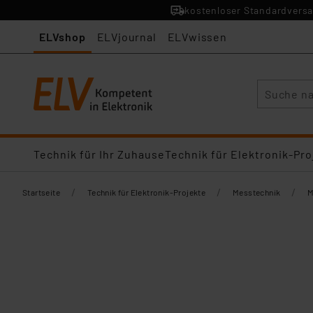
kostenloser Standardversa
ELVshop
ELVjournal
ELVwissen
Suche
Technik für Ihr Zuhause
Technik für Elektronik-Pro
/
/
/
Startseite
Technik für Elektronik-Projekte
Messtechnik
M