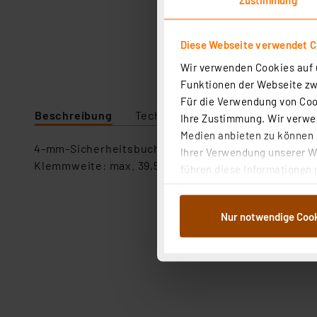
Diese Webseite verwendet C
Wir verwenden Cookies auf u
Funktionen der Webseite zwi
Für die Verwendung von Cook
Beschreibung
Technische Daten
Ihre Zustimmung. Wir verwen
Medien anbieten zu können u
4-mm-Sicherheitsbuchse im Isolierkörper zum Aufs
Ihrer Verwendung unserer We
Klemmweite: max. 39,5 mm, IEC: 1010, 1000 V CAT III /
führen diese Informationen 
im Rahmen Ihrer Nutzung der
dem Speichern und Abrufen 
Nur notwendige Coo
Weiterverarbeitung für die 
Abs.1a DSG-VO) zu. Eine deta
Button „Ablehnen oder Einst
ganz oder teilweise zustimm
anpassen oder widerrufen. 
Auswertung und Analyse bis 