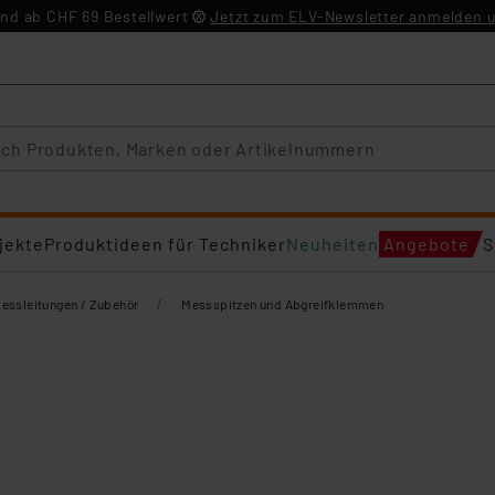
nd ab CHF 69 Bestellwert
Jetzt zum ELV-Newsletter anmelden u
jekte
Produktideen für Techniker
Neuheiten
Angebote
S
/
essleitungen / Zubehör
Messspitzen und Abgreifklemmen