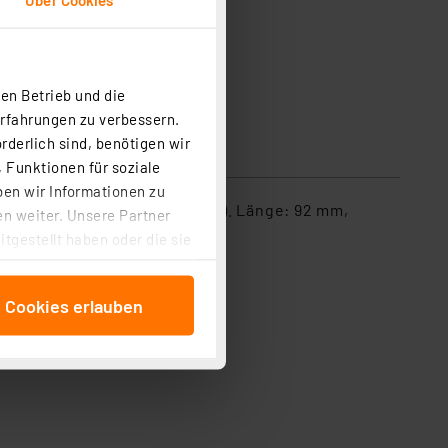
en Betrieb und die
Erfahrungen zu verbessern.
rderlich sind, benötigen wir
 Funktionen für soziale
ben wir Informationen zu
sen- und Sicherheitsstecker). Länge: 92 mm,
n weiter. Unsere Partner
tgestellt haben oder die sie
cken, stimmen Sie sowohl
anschließenden
e Cookies erlauben
beitungszwecke (Art. 6
 ist durch Klick auf den
 Cookies ablehnen oder ihr
 „Cookie Einstellungen“
tung dieser Daten zur
ser-Einstellungen können