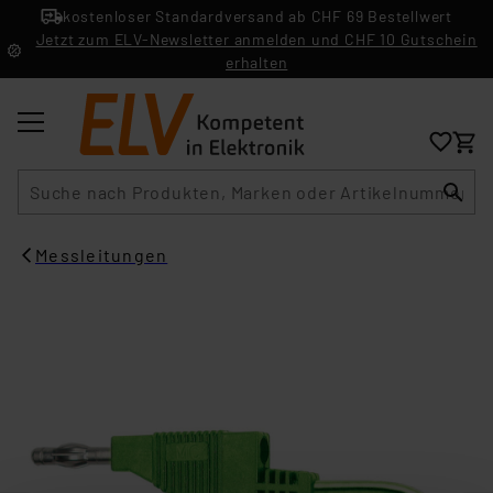
kostenloser Standardversand ab CHF 69 Bestellwert
Jetzt zum ELV-Newsletter anmelden und CHF 10 Gutschein
erhalten
Suche
Messleitungen