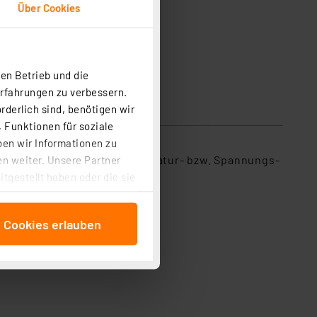
Über Cookies
en Betrieb und die
Erfahrungen zu verbessern.
rderlich sind, benötigen wir
 Funktionen für soziale
ben wir Informationen zu
en sehr lineare Strom-Temperatur- bzw. Spannungs-
n weiter. Unsere Partner
tgestellt haben oder die sie
cken, stimmen Sie sowohl
anschließenden
e Cookies erlauben
beitungszwecke (Art. 6
 ist durch Klick auf den
 Cookies ablehnen oder ihr
 „Cookie Einstellungen“
tung dieser Daten zur
ser-Einstellungen können