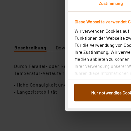
Zustimmung
Diese Webseite verwendet C
Wir verwenden Cookies auf u
Funktionen der Webseite zwi
Für die Verwendung von Cook
Beschreibung
Downloads
Technische Daten
Ihre Zustimmung. Wir verwen
Medien anbieten zu können u
Durch Parallel- oder Reihen-Schalten eines Widers
Ihrer Verwendung unserer We
Temperatur-Verläufe realisieren.
führen diese Informationen 
im Rahmen Ihrer Nutzung der
• Hohe Genauigkeit und Sicherheit
dem Speichern und Abrufen 
• Langzeitstabilität
Nur notwendige Coo
Weiterverarbeitung für die 
Abs.1a DSG-VO) zu. Eine deta
Button „Ablehnen oder Einst
ganz oder teilweise zustimm
anpassen oder widerrufen. 
Auswertung und Analyse bis 