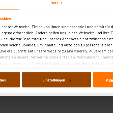
Details
ookies
nserer Webseite. Einige von ihnen sind essentiell und damit für d
ngend erforderlich. Andere helfen uns, diese Webseite und ihre 
ies, die zur Bereitstellung unseres Angebots nicht zwingend erfo
den solche Cookies, um Inhalte und Anzeigen zu personalisieren,
nd die Zugriffe auf unsere Website zu analysieren. Außerdem ge
tandes lassen sich bei positivem Temperatur-Koeffizient
bsite an unsere Partner für soziale Medien, Werbung und Analyse
möglicherweise mit weiteren Daten zusammen, die Sie ihnen berei
 Dienste gesammelt haben. Indem Sie auf „Alle akzeptieren“ kli
von Informationen auf Ihrem gerät (§25 Abs.1 TTDSG) sowie der 
All
kies
Einstellungen
nachfolgend dargestellten bzw. die von Ihnen ausgewählten Verar
illierte Auflistung der einzelnen Cookies nach Zweck und Anbieter
ellungen“ abrufbar. Sie können die Verwendung nicht notwendiger
en. Ihre erteilte Zustimmung können Sie jederzeit unter dem Link
Die Rechtmäßigkeit der Speicherung, Abrufung und Weiterverarbei
zum Zeitpunkt des Widerrufs bleibt hiervon unberührt. Ihre Brow