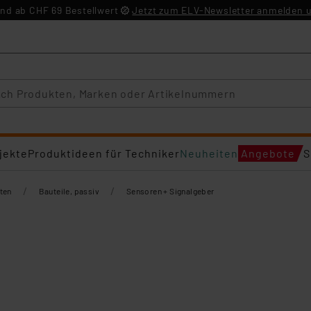
nd ab CHF 69 Bestellwert
Jetzt zum ELV-Newsletter anmelden u
jekte
Produktideen für Techniker
Neuheiten
Angebote
S
/
/
ten
Bauteile, passiv
Sensoren + Signalgeber