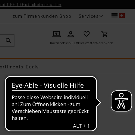
nd CHF 10 Gutschein erhalten
Services
zum Firmenkunden Shop
Karriere
Mein ELV
Merkzettel
Warenkorb
ortiments-Deals