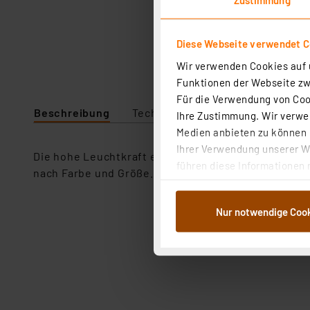
Diese Webseite verwendet C
Wir verwenden Cookies auf u
Funktionen der Webseite zwi
Für die Verwendung von Cook
Beschreibung
Technische Daten
Ihre Zustimmung. Wir verwen
Medien anbieten zu können u
Ihrer Verwendung unserer We
Die hohe Leuchtkraft ermöglicht den Einsatz auch b
führen diese Informationen 
nach Farbe und Größe. If = 20 mA.
im Rahmen Ihrer Nutzung der
dem Speichern und Abrufen 
Nur notwendige Coo
Weiterverarbeitung für die 
Abs.1a DSG-VO) zu. Eine deta
Button „Ablehnen oder Einst
ganz oder teilweise zustimm
anpassen oder widerrufen. 
Auswertung und Analyse bis 