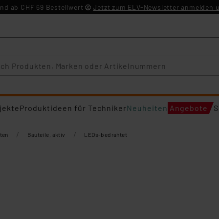
nd ab CHF 69 Bestellwert
Jetzt zum ELV-Newsletter anmelden u
jekte
Produktideen für Techniker
Neuheiten
Angebote
S
/
/
ten
Bauteile, aktiv
LEDs-bedrahtet