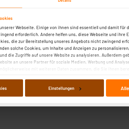
ookies
nserer Webseite. Einige von ihnen sind essentiell und damit für d
ngend erforderlich. Andere helfen uns, diese Webseite und ihre 
ies, die zur Bereitstellung unseres Angebots nicht zwingend erfo
den solche Cookies, um Inhalte und Anzeigen zu personalisieren,
nd die Zugriffe auf unsere Website zu analysieren. Außerdem ge
bsite an unsere Partner für soziale Medien, Werbung und Analyse
ei Tageslicht sowie als Signal-, Warn- oder Anzeige-LED. 
möglicherweise mit weiteren Daten zusammen, die Sie ihnen berei
 Dienste gesammelt haben. Indem Sie auf „Alle akzeptieren“ kli
von Informationen auf Ihrem gerät (§25 Abs.1 TTDSG) sowie der 
All
kies
Einstellungen
nachfolgend dargestellten bzw. die von Ihnen ausgewählten Verar
illierte Auflistung der einzelnen Cookies nach Zweck und Anbieter
ellungen“ abrufbar. Sie können die Verwendung nicht notwendiger
en. Ihre erteilte Zustimmung können Sie jederzeit unter dem Link
Die Rechtmäßigkeit der Speicherung, Abrufung und Weiterverarbei
zum Zeitpunkt des Widerrufs bleibt hiervon unberührt. Ihre Brow