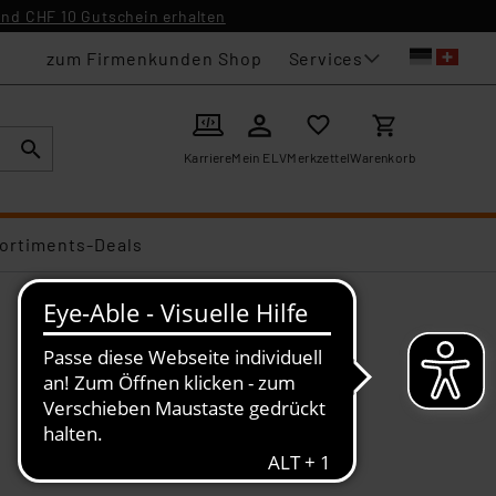
nd CHF 10 Gutschein erhalten
Services
zum Firmenkunden Shop
Karriere
Mein ELV
Merkzettel
Warenkorb
ortiments-Deals