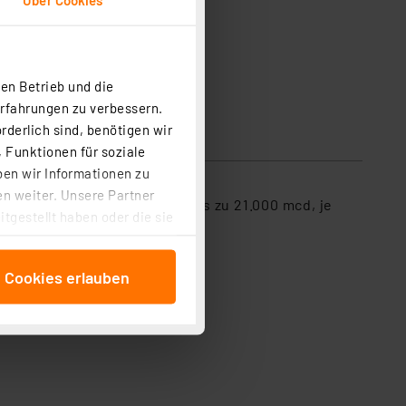
en Betrieb und die
Erfahrungen zu verbessern.
rderlich sind, benötigen wir
 Funktionen für soziale
ben wir Informationen zu
n weiter. Unsere Partner
Leuchtkraft von 2.000 mcd bis zu 21.000 mcd, je
tgestellt haben oder die sie
cken, stimmen Sie sowohl
anschließenden
e Cookies erlauben
beitungszwecke (Art. 6
 ist durch Klick auf den
 Cookies ablehnen oder ihr
 „Cookie Einstellungen“
tung dieser Daten zur
ser-Einstellungen können