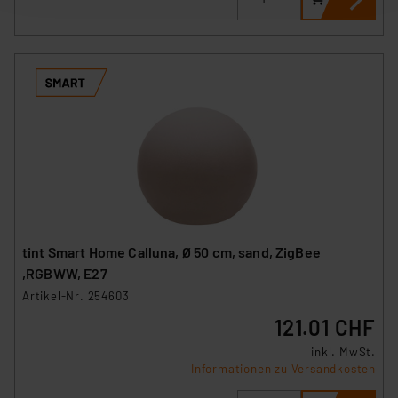
nachfolgend dargestellten bzw. die von Ihnen
ausgewählten Verarbeitungszwecke (Art. 6 Abs.1a DSG-
VO) zu. Eine detaillierte Auflistung der einzelnen
Cookies nach Zweck und Anbieter ist durch Klick auf
den Button „Ablehnen oder Einstellungen“ abrufbar. Sie
können die Verwendung nicht notwendiger Cookies
ablehnen oder ihr ganz oder teilweise zustimmen. Ihre
erteilte Zustimmung können Sie jederzeit unter dem
Link „Cookie Einstellungen“ anpassen oder widerrufen.
Die Rechtmäßigkeit der Speicherung, Abrufung und
Weiterverarbeitung dieser Daten zur Auswertung und
Analyse bis zum Zeitpunkt des Widerrufs bleibt hiervon
tint Smart Home Calluna, Ø 50 cm, sand, ZigBee
unberührt. Ihre Browser-Einstellungen können dazu
,RGBWW, E27
führen, dass die Einstellungen nicht längerfristig
Artikel-Nr. 254603
gespeichert werden und dieses Banner erneut
121.01 CHF
angezeigt wird.
inkl. MwSt.
„Einige Drittanbieter verarbeiten personenbezogene
Informationen zu Versandkosten
Daten in den USA. Ihre Einwilligung zur Einbindung von