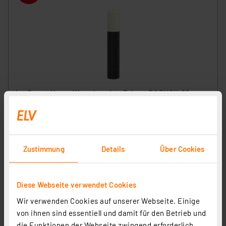
tint Smart Home Wegeleuchte Primo, RGBWW, 60 cm,
ZigBee
Artikel-Nr. 254607
58.06 CHF
Zustimmung
Details
Über Cookies
Statt
82.29 CHF **
inkl. MwSt.
Informationen zu Versandkosten
Diese Webseite verwendet Cookies
Wir verwenden Cookies auf unserer Webseite. Einige
von ihnen sind essentiell und damit für den Betrieb und
die Funktionen der Webseite zwingend erforderlich.