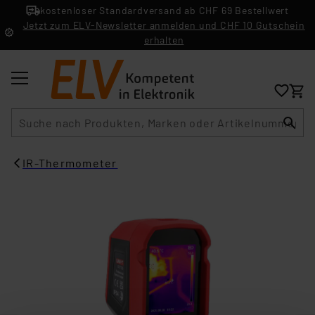
kostenloser Standardversand ab CHF 69 Bestellwert
Jetzt zum ELV-Newsletter anmelden und CHF 10 Gutschein
erhalten
Suche
IR-Thermometer