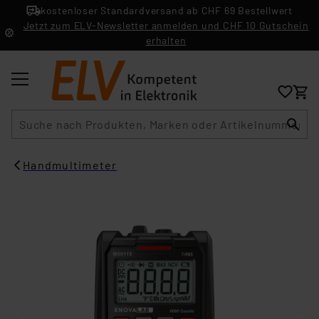
kostenloser Standardversand ab CHF 69 Bestellwert
Jetzt zum ELV-Newsletter anmelden und CHF 10 Gutschein
erhalten
Suche
Handmultimeter