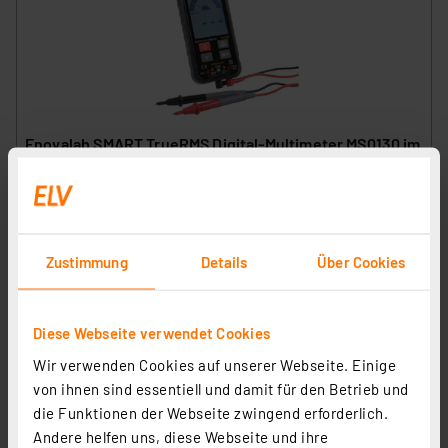
Enovalab SMART TrueRMS Digital-Multimeter MS0130 im
Slim Design, 2.000 Counts
Artikel-Nr. 252247
1
2
3
4
5
(2)
Zustimmung
Details
Über Cookies
21.25 CHF
Statt
28.90 CHF **
inkl. MwSt.
Diese Webseite verwendet Cookies
Informationen zu Versandkosten
Wir verwenden Cookies auf unserer Webseite. Einige
von ihnen sind essentiell und damit für den Betrieb und
die Funktionen der Webseite zwingend erforderlich.
Andere helfen uns, diese Webseite und ihre