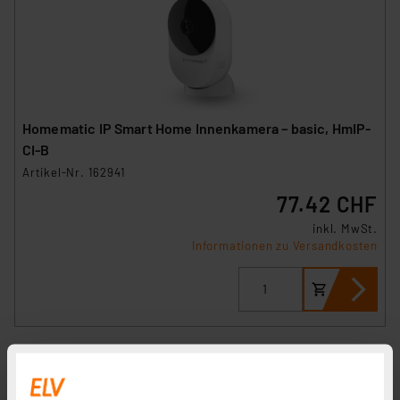
Homematic IP Smart Home Innenkamera – basic, HmIP-
CI-B
Artikel-Nr. 162941
77.42 CHF
inkl. MwSt.
Informationen zu Versandkosten