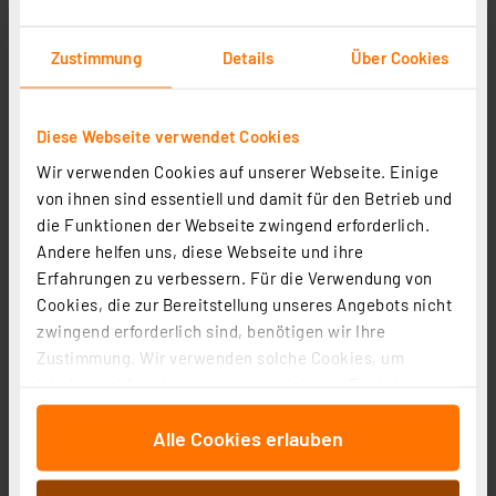
Zustimmung
Details
Über Cookies
Diese Webseite verwendet Cookies
Wir verwenden Cookies auf unserer Webseite. Einige
Homematic IP Smart Home Innenkamera – plus, HmIP-
von ihnen sind essentiell und damit für den Betrieb und
CI-PL
die Funktionen der Webseite zwingend erforderlich.
Andere helfen uns, diese Webseite und ihre
Artikel-Nr. 162942
Erfahrungen zu verbessern. Für die Verwendung von
116.16 CHF
Cookies, die zur Bereitstellung unseres Angebots nicht
inkl. MwSt.
zwingend erforderlich sind, benötigen wir Ihre
Informationen zu Versandkosten
Zustimmung. Wir verwenden solche Cookies, um
Inhalte und Anzeigen zu personalisieren, Funktionen
für soziale Medien anbieten zu können und die Zugriffe
Alle Cookies erlauben
auf unsere Website zu analysieren. Außerdem geben
wir Informationen zu Ihrer Verwendung unserer Website
an unsere Partner für soziale Medien, Werbung und