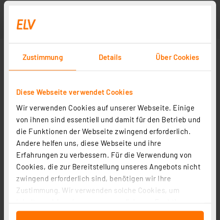
Zustimmung
Details
Über Cookies
Diese Webseite verwendet Cookies
Wir verwenden Cookies auf unserer Webseite. Einige
von ihnen sind essentiell und damit für den Betrieb und
die Funktionen der Webseite zwingend erforderlich.
Andere helfen uns, diese Webseite und ihre
Weitere Modelle
Erfahrungen zu verbessern. Für die Verwendung von
Cookies, die zur Bereitstellung unseres Angebots nicht
zwingend erforderlich sind, benötigen wir Ihre
Wago Kammbrücker 2002-404, 4-fach, 25 A
Zustimmung. Wir verwenden solche Cookies, um
Artikel-Nr. 144130
Inhalte und Anzeigen zu personalisieren, Funktionen
für soziale Medien anbieten zu können und die Zugriffe
1.05 CHF