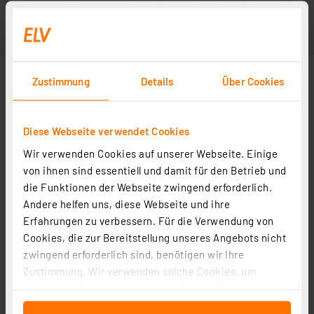
Zustimmung
Details
Über Cookies
Diese Webseite verwendet Cookies
Wir verwenden Cookies auf unserer Webseite. Einige
Abbildung ähnlich
von ihnen sind essentiell und damit für den Betrieb und
die Funktionen der Webseite zwingend erforderlich.
Andere helfen uns, diese Webseite und ihre
Weitere Modelle
Erfahrungen zu verbessern. Für die Verwendung von
Cookies, die zur Bereitstellung unseres Angebots nicht
zwingend erforderlich sind, benötigen wir Ihre
Wago Kammbrücker 2002-402, 2-fach, 25 A
Zustimmung. Wir verwenden solche Cookies, um
Artikel-Nr. 133263
Inhalte und Anzeigen zu personalisieren, Funktionen
für soziale Medien anbieten zu können und die Zugriffe
0.92 CHF