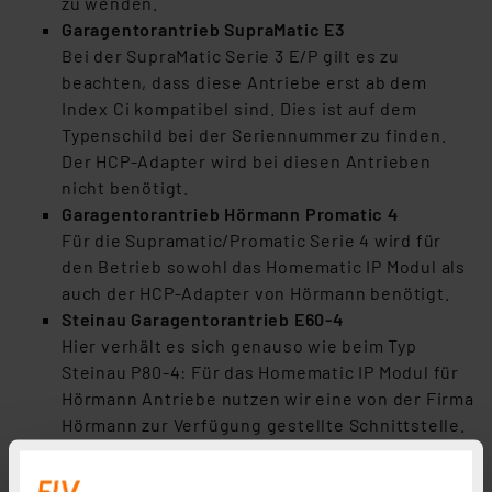
zu wenden.
Garagentorantrieb SupraMatic E3
Bei der SupraMatic Serie 3 E/P gilt es zu
beachten, dass diese Antriebe erst ab dem
Index Ci kompatibel sind. Dies ist auf dem
Typenschild bei der Seriennummer zu finden.
Der HCP-Adapter wird bei diesen Antrieben
nicht benötigt.
Garagentorantrieb Hörmann Promatic 4
Für die Supramatic/Promatic Serie 4 wird für
den Betrieb sowohl das Homematic IP Modul als
auch der HCP-Adapter von Hörmann benötigt.
Steinau Garagentorantrieb E60-4
Hier verhält es sich genauso wie beim Typ
Steinau P80-4: Für das Homematic IP Modul für
Hörmann Antriebe nutzen wir eine von der Firma
Hörmann zur Verfügung gestellte Schnittstelle.
Etwaige Einschränkungen in der Kompatibilität
einzelner Torantriebe können wir nicht