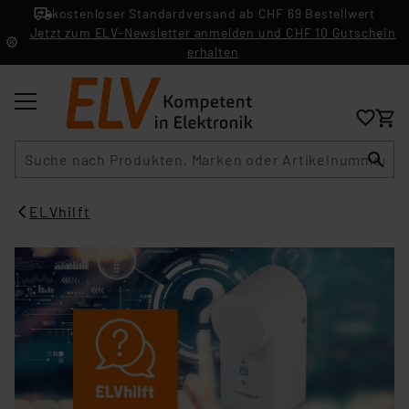
kostenloser Standardversand ab CHF 69 Bestellwert
Jetzt zum ELV-Newsletter anmelden und CHF 10 Gutschein
erhalten
Suche
ELVhilft