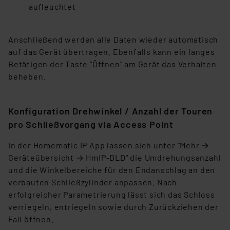
personenbezogene Daten in
aufleuchtet
Überwachungsprogrammen verarbeiten, ohne dass
hiergegen Klagemöglichkeiten für Europäer bestehen.
Unsere Kooperation mit diesen Dienstleistern stützt
Anschließend werden alle Daten wieder automatisch
sich auf die Standarddatenschutzklauseln der
auf das Gerät übertragen. Ebenfalls kann ein langes
Europäischen Kommission sowie einer eigenen
Betätigen der Taste “Öffnen” am Gerät das Verhalten
Beurteilung der mit der Datenübermittlung,
beheben.
insbesondere der Art der übermittelten Daten,
verbundenen Risiken.“
Konfiguration Drehwinkel / Anzahl der Touren
pro Schließvorgang via Access Point
Impressum
|
Datenschutzerklärung
In der Homematic IP App lassen sich unter "Mehr →
Geräteübersicht → HmIP-DLD" die Umdrehungsanzahl
und die Winkelbereiche für den Endanschlag an den
verbauten Schließzylinder anpassen. Nach
erfolgreicher Parametrierung lässt sich das Schloss
verriegeln, entriegeln sowie durch Zurückziehen der
Fall öffnen.