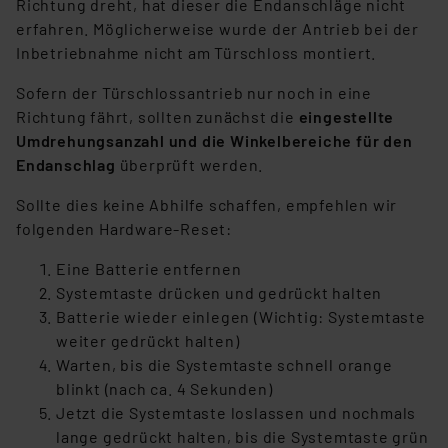
Richtung dreht, hat dieser die Endanschläge nicht
Weiterverarbeitung dieser Daten zur Auswertung und
erfahren. Möglicherweise wurde der Antrieb bei der
Analyse bis zum Zeitpunkt des Widerrufs bleibt hiervon
Inbetriebnahme nicht am Türschloss montiert.
unberührt. Ihre Browser-Einstellungen können dazu
führen, dass die Einstellungen nicht längerfristig
Sofern der Türschlossantrieb nur noch in eine
gespeichert werden und dieses Banner erneut
Richtung fährt, sollten zunächst die
eingestellte
angezeigt wird.
Umdrehungsanzahl und die Winkelbereiche für den
Endanschlag
überprüft werden.
„Einige Drittanbieter verarbeiten personenbezogene
Sollte dies keine Abhilfe schaffen, empfehlen wir
Daten in den USA. Ihre Einwilligung zur Einbindung von
folgenden Hardware-Reset:
Cookies dieser Drittanbieter umfasst daher ggf. auch
die Verarbeitung Ihrer Daten in den USA gemäß Art. 49
Eine Batterie entfernen
(1) lit. a DSGVO. Nähere Infos zu diesen Drittanbietern
Systemtaste drücken und gedrückt halten
und zu der jeweiligen Datenübermittlung erhalten Sie in
Batterie wieder einlegen (Wichtig: Systemtaste
der Datenschutzerklärung. Für die USA besteht kein
weiter gedrückt halten)
Angemessenheitsbeschluss der EU. Dies bedeutet,
Warten, bis die Systemtaste schnell orange
dass die USA als Land mit unzureichendem
blinkt (nach ca. 4 Sekunden)
Datenschutz nach EU-Standards eingestuft wird. So
Jetzt die Systemtaste loslassen und nochmals
besteht etwa das Risiko, dass US-Behörden
lange gedrückt halten, bis die Systemtaste grün