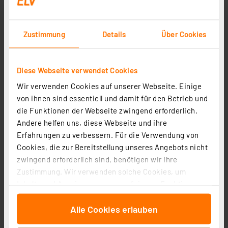
beurteilen.
Wir empfehlen Ihnen daher, sich bezüglich Ihrer
Zustimmung
Details
Über Cookies
Anfrage
direkt an den Hersteller
des Antriebs zu
wenden.
Diese Webseite verwendet Cookies
Wir verwenden Cookies auf unserer Webseite. Einige
Steuerung des Garagentors via CCU3 und
von ihnen sind essentiell und damit für den Betrieb und
virtueller Fernbedienung
die Funktionen der Webseite zwingend erforderlich.
Andere helfen uns, diese Webseite und ihre
Für die Ansteuerung des Garagentors via CCU
Erfahrungen zu verbessern. Für die Verwendung von
können
Homematic IP Wand- und Handsender,
Cookies, die zur Bereitstellung unseres Angebots nicht
Drittanbieter-Apps oder die WebUI
verwendet
zwingend erforderlich sind, benötigen wir Ihre
werden.
Zustimmung. Wir verwenden solche Cookies, um
Inhalte und Anzeigen zu personalisieren, Funktionen
Ebenfalls lässt sich das Modul über die
virtuellen
für soziale Medien anbieten zu können und die Zugriffe
Tasterkanäle
der CCU3 ansteuern (HmIP-RCV-50).
Alle Cookies erlauben
auf unsere Website zu analysieren. Außerdem geben
Hierzu ist eine direkte Verknüpfung zwischen dem
wir Informationen zu Ihrer Verwendung unserer Website
gewünschten Tastkanal und dem Hörmann Modul