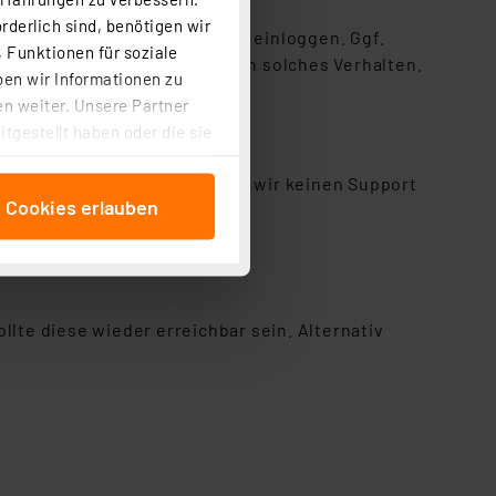
rderlich sind, benötigen wir
arten und anschließend erneut einloggen. Ggf.
 Funktionen für soziale
ind diese die Ursachen für ein solches Verhalten.
ben wir Informationen zu
n weiter. Unsere Partner
tgestellt haben oder die sie
cken, stimmen Sie sowohl
slösung nutzen. Hierzu bieten wir keinen Support
anschließenden
e Cookies erlauben
ldung/
beitungszwecke (Art. 6
 ist durch Klick auf den
 Cookies ablehnen oder ihr
 „Cookie Einstellungen“
tung dieser Daten zur
lte diese wieder erreichbar sein. Alternativ
ser-Einstellungen können
 erneut angezeigt wird.
Einbindung von Cookies
. 49 (1) lit. a DSGVO.
n der Datenschutzerklärung.