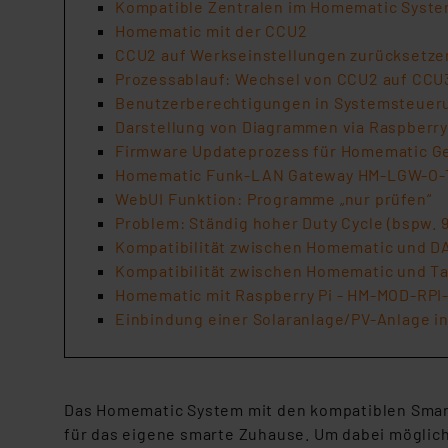
Kompatible Zentralen im Homematic Syst
Homematic mit der CCU2
CCU2 auf Werkseinstellungen zurücksetze
Prozessablauf: Wechsel von CCU2 auf CCU
Benutzerberechtigungen in Systemsteuer
Darstellung von Diagrammen via Raspberry
Firmware Updateprozess für Homematic G
Homematic Funk-LAN Gateway HM-LGW-O-T
WebUI Funktion: Programme „nur prüfen“
Problem: Ständig hoher Duty Cycle (bspw. 
Kompatibilität zwischen Homematic und D
Kompatibilität zwischen Homematic und T
Homematic mit Raspberry Pi - HM-MOD-RPI
Einbindung einer Solaranlage/PV-Anlage 
Das Homematic System mit den kompatiblen Smart
für das eigene smarte Zuhause. Um dabei möglic