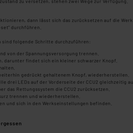
szustand zu versetzen, stehen zwei Wege zur Verfügung.
ngemessenheitsbeschluss der EU. Dies bedeutet, dass die USA al
rds eingestuft wird. So besteht etwa das Risiko, dass US-Beh
ammen verarbeiten, ohne dass hiergegen Klagemöglichkeiten fü
ktionieren, dann lässt sich das zurücksetzen auf die Wer
en Dienstleistern stützt sich auf die Standarddatenschutzklause
set" durchführen.
nen Beurteilung der mit der Datenübermittlung, insbesondere der
.“
 sind folgende Schritte durchzuführen:
klärung
end von der Spannungsversorgung trennen.
 darunter findet sich ein kleiner schwarzer Knopf.
halten.
weiterhin gedrückt gehaltenem Knopf, wiederherstellen.
alle drei LEDs auf der Vorderseite der CCU2 gleichzeitig a
über das Rettungssystem die CCU2 zurücksetzen.
kurz trennen und wiederherstellen.
ren und sich in den Werkseinstellungen befinden.
ergessen