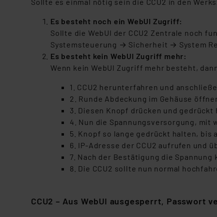
Sollte es einmal nötig sein die CCU2 in den Werk
Für die USA besteht kein A
Datenschutz nach EU-Standa
Es besteht noch ein WebUI Zugriff:
Daten in Überwachungsprogr
Sollte die WebUI der CCU2 Zentrale noch fun
Unsere Kooperation mit dies
Systemsteuerung → Sicherheit → System Re
Kommission sowie einer eige
Es besteht kein WebUI Zugriff mehr:
Daten, verbundenen Risiken
Wenn kein WebUI Zugriff mehr besteht, dann
Impressum
|
Datenschutzer
1. CCU2 herunterfahren und anschließ
2. Runde Abdeckung im Gehäuse öffnen,
3. Diesen Knopf drücken und gedrückt 
4. Nun die Spannungsversorgung, mit 
5. Knopf so lange gedrückt halten, bis 
6. IP-Adresse der CCU2 aufrufen und 
7. Nach der Bestätigung die Spannung 
8. Die CCU2 sollte nun normal hochfah
CCU2 – Aus WebUI ausgesperrt, Passwort v