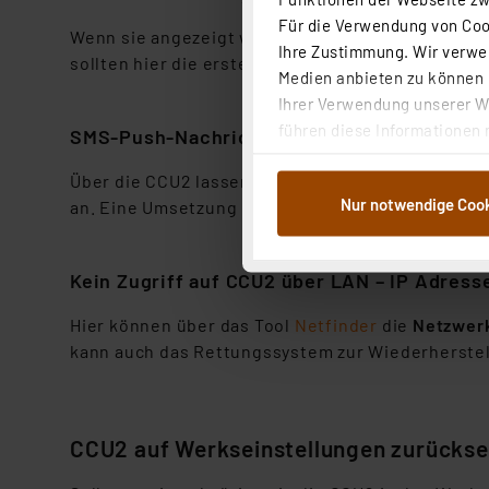
Für die Verwendung von Cook
Wenn sie angezeigt wird, ist ein
für das System 
Ihre Zustimmung. Wir verwen
sollten hier die erstellten Zentralenprogramme b
Medien anbieten zu können u
Ihrer Verwendung unserer We
führen diese Informationen 
SMS-Push-Nachricht bei Rauchmelder-Aus
im Rahmen Ihrer Nutzung der
Über die CCU2 lassen sich auch Skripte zur Erze
dem Speichern und Abrufen 
Nur notwendige Coo
an. Eine Umsetzung kann beispielhaft hier nachv
Weiterverarbeitung für die 
Abs.1a DSG-VO) zu. Eine deta
Button „Ablehnen oder Einst
Kein Zugriff auf CCU2 über LAN – IP Adresse
ganz oder teilweise zustimm
anpassen oder widerrufen. 
Hier können über das Tool
Netfinder
die
Netzwerk
Auswertung und Analyse bis 
kann auch das Rettungssystem zur Wiederherste
dazu führen, dass die Einst
„Einige Drittanbieter verar
dieser Drittanbieter umfasst
CCU2 auf Werkseinstellungen zurücks
Nähere Infos zu diesen Drit