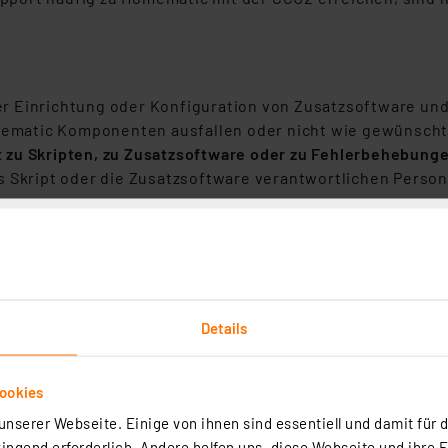
e
er Einrichtung oder Konfiguration von Zusatzsoftware und
ematic Komponenten ausfallen oder nicht wie gewünscht f
 zu Skripten, zu Zusatzsoftware oder zu Fehlerbehebung
as Skript oder die Zusatzsoftware verantwortlichen Perso
: "Die Homematic CCU2 ist noch nicht bereit"
en die Fehlermeldung "Die Homematic CCU2 ist noch nicht b
h kam es zu Komplikationen in diversen Steuerungsoption
Details
schon lange nicht mehr auf.
ookies
ematic Zentrale reagiert nicht mehr"
nserer Webseite. Einige von ihnen sind essentiell und damit für d
 im Browser auftreten.
ngend erforderlich. Andere helfen uns, diese Webseite und ihre 