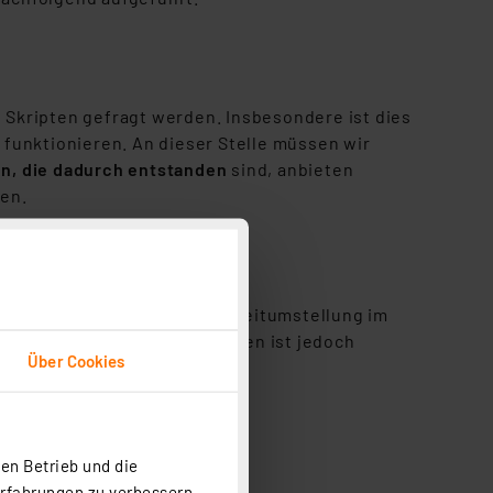
 Skripten gefragt werden. Insbesondere ist dies
unktionieren. An dieser Stelle müssen wir
en, die dadurch entstanden
sind, anbieten
nen.
ereit" auftrat, nachdem die Zeitumstellung im
en der CCU2. Dieses Verhalten ist jedoch
Über Cookies
en Betrieb und die
Erfahrungen zu verbessern.