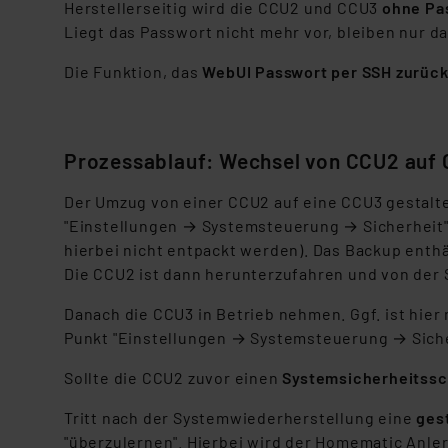
Herstellerseitig wird die CCU2 und CCU3
ohne Pas
Liegt das Passwort nicht mehr vor, bleiben nur d
Die Funktion, das
WebUI Passwort per SSH zurüc
Prozessablauf: Wechsel von CCU2 auf
Der Umzug von einer CCU2 auf eine CCU3 gestaltet
"Einstellungen → Systemsteuerung → Sicherheit
hierbei nicht entpackt werden). Das Backup enth
Die CCU2 ist dann herunterzufahren und von der
Danach die CCU3 in Betrieb nehmen. Ggf. ist hie
Punkt "Einstellungen → Systemsteuerung → Siche
Sollte die CCU2 zuvor einen
Systemsicherheitssc
Tritt nach der Systemwiederherstellung eine
ges
"überzulernen". Hierbei wird der Homematic Anle