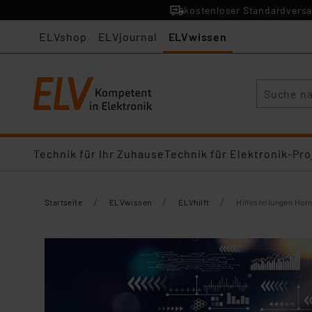
kostenloser Standardversa
ELVshop
ELVjournal
ELVwissen
Suche
Technik für Ihr Zuhause
Technik für Elektronik-Pro
/
/
/
Startseite
ELVwissen
ELVhilft
Hilfestellungen Ho