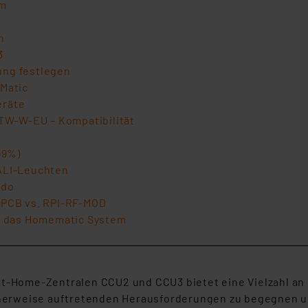
em
n
3
ung festlegen
Matic
eräte
W-W-EU – Kompatibilität
99%)
ALI-Leuchten
ado
-PCB vs. RPI-RF-MOD
in das Homematic System
-Home-Zentralen CCU2 und CCU3 bietet eine Vielzahl an 
herweise auftretenden Herausforderungen zu begegnen un