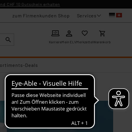
nd CHF 10 Gutschein erhalten
Services
zum Firmenkunden Shop
Karriere
Mein ELV
Merkzettel
Warenkorb
ortiments-Deals