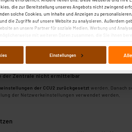
ies, die zur Bereitstellung unseres Angebots nicht zwingend erfo
wichtiger Prozess beendet worden
. Bitte die CCU2 neu st
den solche Cookies, um Inhalte und Anzeigen zu personalisieren,
zw. Skripte und Zusatzsoftwares geprüft werden. Häufig s
nd die Zugriffe auf unsere Website zu analysieren. Außerdem ge
bsite an unsere Partner für soziale Medien, Werbung und Analyse
möglicherweise mit weiteren Daten zusammen, die Sie ihnen berei
lösung
 Dienste gesammelt haben. Indem Sie auf „Alle akzeptieren“ kli
ugung von Nachrichten wie z. B. bei einer Rauchmelder-Au
von Informationen auf Ihrem gerät (§25 Abs.1 TTDSG) sowie der 
All
kies
Einstellungen
erfolgt werden:
https://homematic.simdorn.net/push-me
nachfolgend dargestellten bzw. die von Ihnen ausgewählten Verar
illierte Auflistung der einzelnen Cookies nach Zweck und Anbieter
ellungen“ abrufbar. Sie können die Verwendung nicht notwendiger
 der Zentrale nicht ermittelbar
en. Ihre erteilte Zustimmung können Sie jederzeit unter dem Link
Die Rechtmäßigkeit der Speicherung, Abrufung und Weiterverarbei
einstellungen der CCU2 zurückgesetzt
werden. Danach sol
zum Zeitpunkt des Widerrufs bleibt hiervon unberührt. Ihre Brow
llung der Netzwerkeinstellungen verwendet werden.
ellungen nicht längerfristig gespeichert werden und dieses Banner
beiten personenbezogene Daten in den USA. Ihre Einwilligung zur 
 daher ggf. auch die Verarbeitung Ihrer Daten in den USA gemäß Art
etzen
tanbietern und zu der jeweiligen Datenübermittlung erhalten Sie i