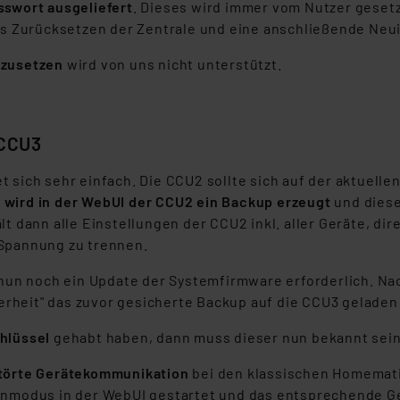
swort ausgeliefert
. Dieses wird immer vom Nutzer gese
as Zurücksetzen der Zentrale und eine anschließende Neui
kzusetzen
wird von uns nicht unterstützt.
 CCU3
 sich sehr einfach. Die CCU2 sollte sich auf der aktuellen
"
wird in der WebUI der CCU2 ein Backup erzeugt
und diese
ält dann alle Einstellungen der CCU2 inkl. aller Geräte,
 Spannung zu trennen.
r nun noch ein Update der Systemfirmware erforderlich. 
rheit" das zuvor gesicherte Backup auf die CCU3 geladen
hlüssel
gehabt haben, dann muss dieser nun bekannt sein.
törte Gerätekommunikation
bei den klassischen Homemati
rnmodus in der WebUI gestartet und das entsprechende Ge