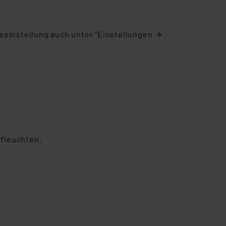
s Land mit unzureichendem
örden personenbezogene
r Europäer bestehen.
kseinstellung auch unter "Einstellungen →
ln der Europäischen
 Art der übermittelten
ufleuchten.