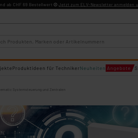
nd ab CHF 69 Bestellwert
Jetzt zum ELV-Newsletter anmelden u
jekte
Produktideen für Techniker
Neuheiten
Angebote
S
mematic Systemsteuerung und Zentralen