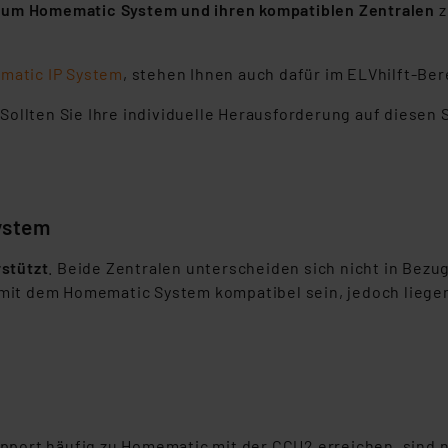
zum Homematic System und ihren kompatiblen Zentralen
z
matic IP System
, stehen Ihnen auch dafür im ELVhilft-Be
Sollten Sie Ihre individuelle Herausforderung auf diesen 
ystem
stützt
. Beide Zentralen unterscheiden sich nicht in Bezu
mit dem Homematic System kompatibel sein, jedoch liegen
pport häufig zu Homematic mit der CCU2 erreichen, sind 