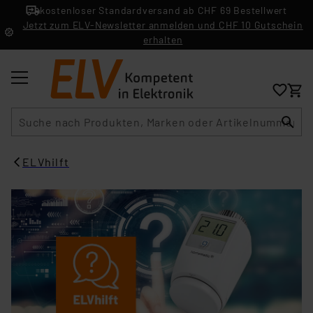
kostenloser Standardversand ab CHF 69 Bestellwert
Jetzt zum ELV-Newsletter anmelden und CHF 10 Gutschein
erhalten
Suche
ELVhilft