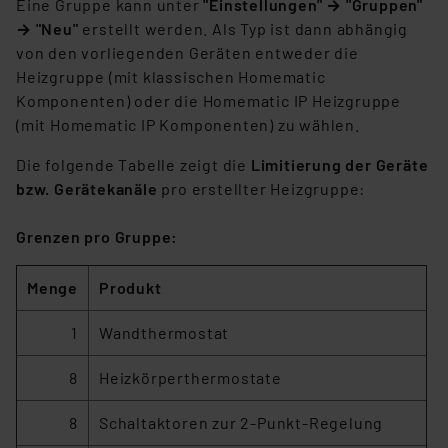
Eine Gruppe kann unter
"Einstellungen" → "Gruppen"
unberührt. Ihre Browser-Einstellungen können dazu
→ "Neu"
erstellt werden. Als Typ ist dann abhängig
führen, dass die Einstellungen nicht längerfristig
von den vorliegenden Geräten entweder die
gespeichert werden und dieses Banner erneut
Heizgruppe (mit klassischen Homematic
angezeigt wird.
Komponenten) oder die Homematic IP Heizgruppe
(mit Homematic IP Komponenten) zu wählen.
„Einige Drittanbieter verarbeiten personenbezogene
Daten in den USA. Ihre Einwilligung zur Einbindung von
Die folgende Tabelle zeigt die
Limitierung der Geräte
Cookies dieser Drittanbieter umfasst daher ggf. auch
bzw. Gerätekanäle
pro erstellter Heizgruppe:
die Verarbeitung Ihrer Daten in den USA gemäß Art. 49
(1) lit. a DSGVO. Nähere Infos zu diesen Drittanbietern
Grenzen pro Gruppe:
und zu der jeweiligen Datenübermittlung erhalten Sie in
der Datenschutzerklärung. Für die USA besteht kein
Menge
Produkt
Angemessenheitsbeschluss der EU. Dies bedeutet,
dass die USA als Land mit unzureichendem
1
Wandthermostat
Datenschutz nach EU-Standards eingestuft wird. So
8
Heizkörperthermostate
besteht etwa das Risiko, dass US-Behörden
personenbezogene Daten in
8
Schaltaktoren zur 2-Punkt-Regelung
Überwachungsprogrammen verarbeiten, ohne dass