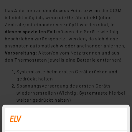
Das Anlernen an den Access Point bzw. an die CCU3
ist nicht möglich, wenn die Geräte direkt (ohne
Zentrale) miteinander verknüpft worden sind. In
diesem speziellen Fall
müssen die Geräte wie folgt
beschrieben zurückgesetzt werden, da sich diese
ansonsten automatisch wieder aneinander anlernen.
Vorbereitung:
Aktor/en vom Netz trennen und aus
den Thermostaten jeweils eine Batterie entfernen!
Systemtaste beim ersten Gerät drücken und
gedrückt halten
Spannungsversorgung des ersten Geräts
wiederherstellen (Wichtig: Systemtaste hierbei
weiter gedrückt halten)
Warten, bis die Systemtaste schnell orange
blinkt (nach ca. 4 Sekunden)
Jetzt die Systemtaste loslassen und nochmals
lange gedrückt halten, bis die Systemtaste grün