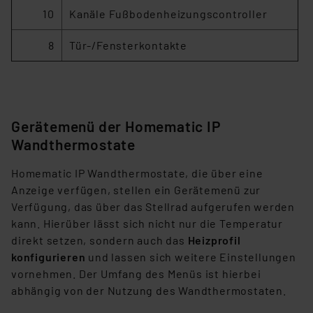
hiergegen Klagemöglichkeiten für Europäer bestehen.
10
Kanäle Fußbodenheizungscontroller
Unsere Kooperation mit diesen Dienstleistern stützt
sich auf die Standarddatenschutzklauseln der
8
Tür-/Fensterkontakte
Europäischen Kommission sowie einer eigenen
Beurteilung der mit der Datenübermittlung,
insbesondere der Art der übermittelten Daten,
verbundenen Risiken.“
Gerätemenü der Homematic IP
Impressum
|
Datenschutzerklärung
Wandthermostate
Homematic IP Wandthermostate, die über eine
Anzeige verfügen, stellen ein Gerätemenü zur
Verfügung, das über das Stellrad aufgerufen werden
kann. Hierüber lässt sich nicht nur die Temperatur
direkt setzen, sondern auch das
Heizprofil
konfigurieren
und lassen sich weitere Einstellungen
vornehmen. Der Umfang des Menüs ist hierbei
abhängig von der Nutzung des Wandthermostaten.