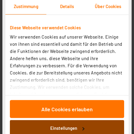
Zustimmung
Details
Über Cookies
Werkseinstellungen des Funk-Rauchwarnmelders
wiederhergestellt und das Gerät wird neu gestartet.
Diese Webseite verwendet Cookies
Regelmäßiges rotes Blinken im
Wir verwenden Cookies auf unserer Webseite. Einige
Überwachungsmodus ausschalten
von ihnen sind essentiell und damit für den Betrieb und
die Funktionen der Webseite zwingend erforderlich.
Hierbei handelt es sich um eine
Betriebsanzeige
, die
Andere helfen uns, diese Webseite und ihre
die einwandfreie Funktion des Rauchmelders
Erfahrungen zu verbessern. Für die Verwendung von
signalisiert. Diese Funktion lässt sich nicht
Cookies, die zur Bereitstellung unseres Angebots nicht
deaktivieren.
zwingend erforderlich sind, benötigen wir Ihre
Zustimmung. Wir verwenden solche Cookies, um
Inhalte und Anzeigen zu personalisieren, Funktionen
Herausforderungen mit dem Homematic
für soziale Medien anbieten zu können und die Zugriffe
Rauchmelder HM-Sec-SD
Alle Cookies erlauben
auf unsere Website zu analysieren. Außerdem geben
Deaktivierung über anderen Weg als direkt am
wir Informationen zu Ihrer Verwendung unserer Website
Gerät
an unsere Partner für soziale Medien, Werbung und
Einstellungen
Analysen weiter. Unsere Partner führen diese