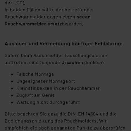
hiergegen Klagemöglichkeiten für Europäer bestehen.
der LED).
Unsere Kooperation mit diesen Dienstleistern stützt
In beiden Fällen sollte der betreffende
sich auf die Standarddatenschutzklauseln der
Rauchwarnmelder gegen einen
neuen
Europäischen Kommission sowie einer eigenen
Rauchwarnmelder ersetzt
werden.
Beurteilung der mit der Datenübermittlung,
insbesondere der Art der übermittelten Daten,
Auslöser und Vermeidung häufiger Fehlalarme
verbundenen Risiken.“
Sofern beim Rauchmelder Täuschungsalarme
Impressum
|
Datenschutzerklärung
auftreten, sind folgende
Ursachen
denkbar:
Falsche Montage
Ungeeigneter Montageort
Kleinstinsekten in der Rauchkammer
Zugluft am Gerät
Wartung nicht durchgeführt
Bitte beachten Sie dazu die DIN-EN 14604 und die
Bedienungsanleitung des Rauchmelders. Wir
empfehlen die oben genannten Punkte zu überprüfen