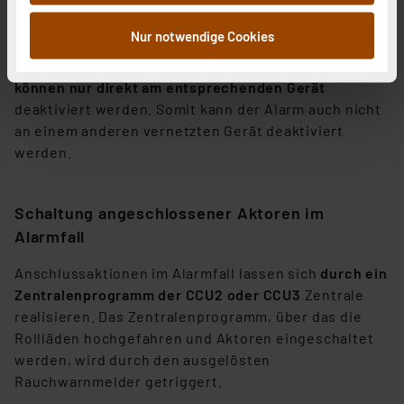
Die Möglichkeit einer externen Deaktivierung des
Informationen möglicherweise mit weiteren Daten
ausgelösten Rauchwarnmelderalarms ist aus
zusammen, die Sie ihnen bereitgestellt haben oder die
Nur notwendige Cookies
sicherheitsrelevanten Gründen
nicht gegeben.
sie im Rahmen Ihrer Nutzung der Dienste gesammelt
Rauchwarnmelder mit eigener Alarmauslösung
haben. Indem Sie auf „Alle akzeptieren“ klicken,
können nur direkt am entsprechenden Gerät
stimmen Sie sowohl dem Speichern und Abrufen von
deaktiviert werden. Somit kann der Alarm auch nicht
Informationen auf Ihrem gerät (§25 Abs.1 TTDSG) sowie
an einem anderen vernetzten Gerät deaktiviert
der anschließenden Weiterverarbeitung für die
werden.
nachfolgend dargestellten bzw. die von Ihnen
ausgewählten Verarbeitungszwecke (Art. 6 Abs.1a DSG-
VO) zu. Eine detaillierte Auflistung der einzelnen
Schaltung angeschlossener Aktoren im
Cookies nach Zweck und Anbieter ist durch Klick auf
Alarmfall
den Button „Ablehnen oder Einstellungen“ abrufbar. Sie
können die Verwendung nicht notwendiger Cookies
Anschlussaktionen im Alarmfall lassen sich
durch ein
ablehnen oder ihr ganz oder teilweise zustimmen. Ihre
Zentralenprogramm der CCU2 oder CCU3
Zentrale
erteilte Zustimmung können Sie jederzeit unter dem
realisieren. Das Zentralenprogramm, über das die
Link „Cookie Einstellungen“ anpassen oder widerrufen.
Rollläden hochgefahren und Aktoren eingeschaltet
Die Rechtmäßigkeit der Speicherung, Abrufung und
werden, wird durch den ausgelösten
Weiterverarbeitung dieser Daten zur Auswertung und
Rauchwarnmelder getriggert.
Analyse bis zum Zeitpunkt des Widerrufs bleibt hiervon