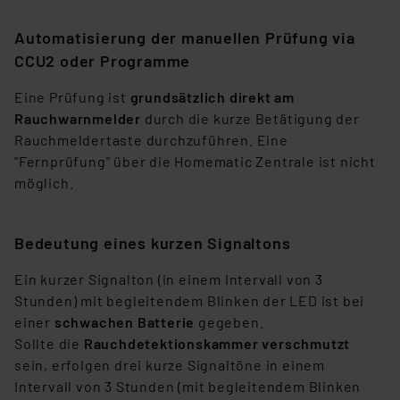
unberührt. Ihre Browser-Einstellungen können dazu
Automatisierung der manuellen Prüfung via
führen, dass die Einstellungen nicht längerfristig
CCU2 oder Programme
gespeichert werden und dieses Banner erneut
angezeigt wird.
Eine Prüfung ist
grundsätzlich direkt am
Rauchwarnmelder
durch die kurze Betätigung der
„Einige Drittanbieter verarbeiten personenbezogene
Rauchmeldertaste durchzuführen. Eine
Daten in den USA. Ihre Einwilligung zur Einbindung von
"Fernprüfung" über die Homematic Zentrale ist nicht
Cookies dieser Drittanbieter umfasst daher ggf. auch
möglich.
die Verarbeitung Ihrer Daten in den USA gemäß Art. 49
(1) lit. a DSGVO. Nähere Infos zu diesen Drittanbietern
und zu der jeweiligen Datenübermittlung erhalten Sie in
Bedeutung eines kurzen Signaltons
der Datenschutzerklärung. Für die USA besteht kein
Angemessenheitsbeschluss der EU. Dies bedeutet,
Ein kurzer Signalton (in einem Intervall von 3
dass die USA als Land mit unzureichendem
Stunden) mit begleitendem Blinken der LED ist bei
Datenschutz nach EU-Standards eingestuft wird. So
einer
schwachen Batterie
gegeben.
besteht etwa das Risiko, dass US-Behörden
Sollte die
Rauchdetektionskammer verschmutzt
personenbezogene Daten in
sein, erfolgen drei kurze Signaltöne in einem
Überwachungsprogrammen verarbeiten, ohne dass
Intervall von 3 Stunden (mit begleitendem Blinken