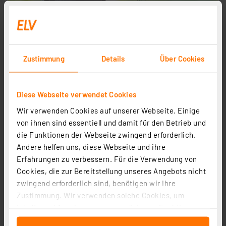
Zustimmung
Details
Über Cookies
Diese Webseite verwendet Cookies
Smart Mirror - der vernetzte Spiegel für Ihr
Wir verwenden Cookies auf unserer Webseite. Einige
Zuhause
von ihnen sind essentiell und damit für den Betrieb und
die Funktionen der Webseite zwingend erforderlich.
Wie wäre es, wenn Sie morgens beim Blick in den
Andere helfen uns, diese Webseite und ihre
Spiegel auch gleich die Neuigkeiten des Tages,
Erfahrungen zu verbessern. Für die Verwendung von
das Wetter u. v. m. lesen könnten?
Cookies, die zur Bereitstellung unseres Angebots nicht
zwingend erforderlich sind, benötigen wir Ihre
Zustimmung. Wir verwenden solche Cookies, um
Schwierigkeitsgrad:
Inhalte und Anzeigen zu personalisieren, Funktionen
für soziale Medien anbieten zu können und die Zugriffe