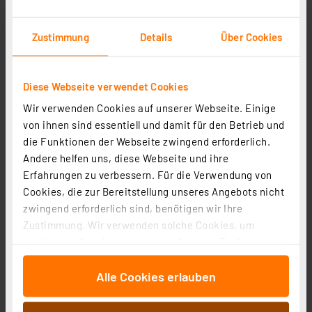
Zustimmung
Details
Über Cookies
Diese Webseite verwendet Cookies
Wir verwenden Cookies auf unserer Webseite. Einige
von ihnen sind essentiell und damit für den Betrieb und
die Funktionen der Webseite zwingend erforderlich.
Ei Electronics Kohlenmonoxidmelder Ei208D mit
Andere helfen uns, diese Webseite und ihre
Display, Stand-alone-Gerät, 10-Jahres-Batterie
Erfahrungen zu verbessern. Für die Verwendung von
Artikel-Nr. 254563
Cookies, die zur Bereitstellung unseres Angebots nicht
31.95 CHF
zwingend erforderlich sind, benötigen wir Ihre
Zustimmung. Wir verwenden solche Cookies, um
Statt
37.71 CHF **
Inhalte und Anzeigen zu personalisieren, Funktionen
inkl. MwSt.
für soziale Medien anbieten zu können und die Zugriffe
Informationen zu Versandkosten
Alle Cookies erlauben
auf unsere Website zu analysieren. Außerdem geben
wir Informationen zu Ihrer Verwendung unserer Website
an unsere Partner für soziale Medien, Werbung und