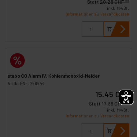
Statt
20.28 CHF **
Überwachungsprogrammen verarbeiten, ohne dass
inkl. MwSt.
hiergegen Klagemöglichkeiten für Europäer bestehen.
Informationen zu Versandkosten
Unsere Kooperation mit diesen Dienstleistern stützt
sich auf die Standarddatenschutzklauseln der
Europäischen Kommission sowie einer eigenen
Beurteilung der mit der Datenübermittlung,
insbesondere der Art der übermittelten Daten,
verbundenen Risiken.“
Impressum
|
Datenschutzerklärung
stabo CO Alarm IV, Kohlenmonoxid-Melder
Artikel-Nr. 258544
15.45 CHF
Statt
17.38 CHF **
inkl. MwSt.
Informationen zu Versandkosten