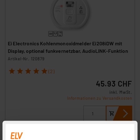
Ei Electronics Kohlenmonoxidmelder Ei208iDW mit
Display, optional funkvernetzbar, AudioLINK-Funktion
Artikel-Nr. 120879
1
2
3
4
5
(2)
45.93 CHF
inkl. MwSt.
Informationen zu Versandkosten