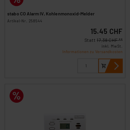
Cookies nach Zweck und Anbieter ist durch Klick auf
den Button „Ablehnen oder Einstellungen“ abrufbar. Sie
stabo CO Alarm IV, Kohlenmonoxid-Melder
können die Verwendung nicht notwendiger Cookies
Artikel-Nr. 258544
ablehnen oder ihr ganz oder teilweise zustimmen. Ihre
15.45 CHF
erteilte Zustimmung können Sie jederzeit unter dem
Link „Cookie Einstellungen“ anpassen oder widerrufen.
Statt
17.38 CHF **
Die Rechtmäßigkeit der Speicherung, Abrufung und
inkl. MwSt.
Weiterverarbeitung dieser Daten zur Auswertung und
Informationen zu Versandkosten
Analyse bis zum Zeitpunkt des Widerrufs bleibt hiervon
unberührt. Ihre Browser-Einstellungen können dazu
führen, dass die Einstellungen nicht längerfristig
gespeichert werden und dieses Banner erneut
angezeigt wird.
„Einige Drittanbieter verarbeiten personenbezogene
Daten in den USA. Ihre Einwilligung zur Einbindung von
Cookies dieser Drittanbieter umfasst daher ggf. auch
die Verarbeitung Ihrer Daten in den USA gemäß Art. 49
(1) lit. a DSGVO. Nähere Infos zu diesen Drittanbietern