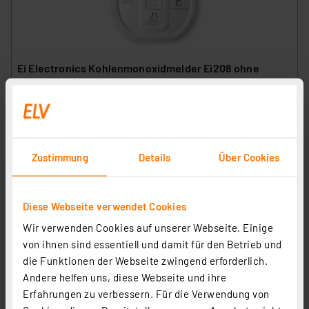
Ei Electronics Kohlenmonoxidmelder Ei208 ohne
Display, Stand-alone-Gerät, 10-Jahres-Batterie
Artikel-Nr. 120874
1
2
3
4
5
(6)
34.80 CHF
Zustimmung
Details
Über Cookies
inkl. MwSt.
Informationen zu Versandkosten
Diese Webseite verwendet Cookies
Wir verwenden Cookies auf unserer Webseite. Einige
von ihnen sind essentiell und damit für den Betrieb und
die Funktionen der Webseite zwingend erforderlich.
Andere helfen uns, diese Webseite und ihre
Erfahrungen zu verbessern. Für die Verwendung von