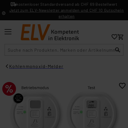
kostenloser Standardversand ab CHF 69 Bestellwert
Jetzt zum ELV-Newsletter anmelden und CHF 10 Gutschein
erhalten
Suche
Kohlenmonoxid-Melder