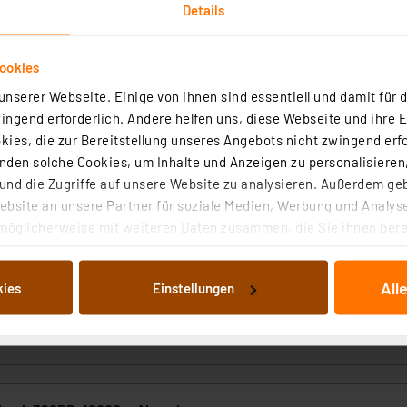
rtig - Lieferzeit: 3-4 Werktage²
Details
ookies
nserer Webseite. Einige von ihnen sind essentiell und damit für d
ngend erforderlich. Andere helfen uns, diese Webseite und ihre 
ies, die zur Bereitstellung unseres Angebots nicht zwingend erfo
den solche Cookies, um Inhalte und Anzeigen zu personalisieren,
d B10 Powerbank, 20 W, 10.000 mAh, Schwarz
nd die Zugriffe auf unsere Website zu analysieren. Außerdem ge
bsite an unsere Partner für soziale Medien, Werbung und Analyse
ank mit 10.000 mAh, LC-Display, kompaktem Design und Pass-Through
möglicherweise mit weiteren Daten zusammen, die Sie ihnen berei
l für unterwegs.
 Dienste gesammelt haben. Indem Sie auf „Alle akzeptieren“ kli
von Informationen auf Ihrem gerät (§25 Abs.1 TTDSG) sowie der 
rtig - Lieferzeit: 3-4 Werktage²
All
kies
Einstellungen
nachfolgend dargestellten bzw. die von Ihnen ausgewählten Verar
illierte Auflistung der einzelnen Cookies nach Zweck und Anbieter
ellungen“ abrufbar. Sie können die Verwendung nicht notwendiger
en. Ihre erteilte Zustimmung können Sie jederzeit unter dem Link
Die Rechtmäßigkeit der Speicherung, Abrufung und Weiterverarbei
zum Zeitpunkt des Widerrufs bleibt hiervon unberührt. Ihre Brow