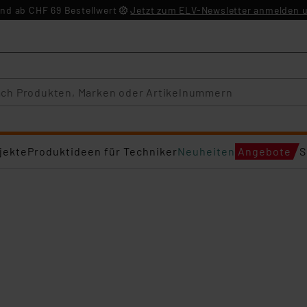
nd ab CHF 69 Bestellwert
Jetzt zum ELV-Newsletter anmelden u
jekte
Produktideen für Techniker
Neuheiten
Angebote
S