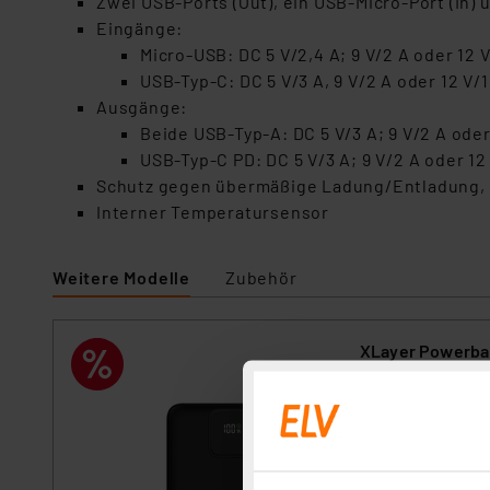
Zwei USB-Ports (Out), ein USB-Micro-Port (In) 
Eingänge:
Micro-USB: DC 5 V/2,4 A; 9 V/2 A oder 12 V
USB-Typ-C: DC 5 V/3 A, 9 V/2 A oder 12 V/1
Ausgänge:
Beide USB-Typ-A: DC 5 V/3 A; 9 V/2 A oder
USB-Typ-C PD: DC 5 V/3 A; 9 V/2 A oder 12 
Schutz gegen übermäßige Ladung/Entladung,
Interner Temperatursensor
Weitere Modelle
Zubehör
XLayer Powerba
Artikel-Nr. 25422
Laden Sie bis zu 4
Charge- und 20-W-
Navigationsgeräte