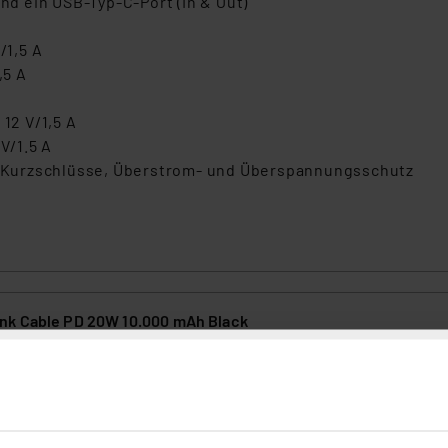
und ein USB-Typ-C-Port (In & Out)
/1,5 A
,5 A
 12 V/1,5 A
V/1.5 A
 Kurzschlüsse, Überstrom- und Überspannungsschutz
nk Cable PD 20W 10.000 mAh Black
0
 mobile Geräte gleichzeitig auf. Die 10.000-mAh-Powerbank sorgt per 
Power-Delivery-Funktion für schnelles Laden von Smartphones, Tabl
n.