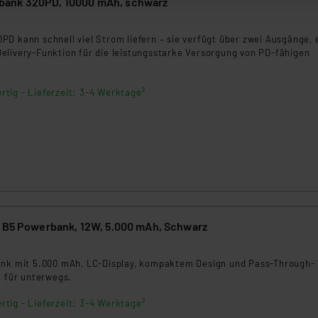
ank 320PD, 10000 mAh, schwarz
ellungen nicht längerfristig gespeichert werden und dieses Banner
5
D kann schnell viel Strom liefern – sie verfügt über zwei Ausgänge, 
beiten personenbezogene Daten in den USA. Ihre Einwilligung zur 
elivery-Funktion für die leistungsstarke Versorgung von PD-fähigen
 daher ggf. auch die Verarbeitung Ihrer Daten in den USA gemäß Art
tanbietern und zu der jeweiligen Datenübermittlung erhalten Sie i
rtig - Lieferzeit: 3-4 Werktage²
ngemessenheitsbeschluss der EU. Dies bedeutet, dass die USA al
rds eingestuft wird. So besteht etwa das Risiko, dass US-Beh
ammen verarbeiten, ohne dass hiergegen Klagemöglichkeiten fü
en Dienstleistern stützt sich auf die Standarddatenschutzklause
nen Beurteilung der mit der Datenübermittlung, insbesondere der
.“
klärung
d B5 Powerbank, 12W, 5.000 mAh, Schwarz
8
ank mit 5.000 mAh, LC-Display, kompaktem Design und Pass-Through-
l für unterwegs.
rtig - Lieferzeit: 3-4 Werktage²