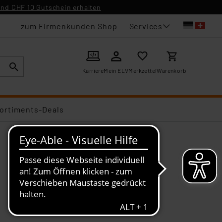
nd CHF 10 Gutschein erhalten
Services
zum Firmenkunden Shop
Karriere
Mein ELV
Merkzettel
Warenkorb
ortiments-Deals