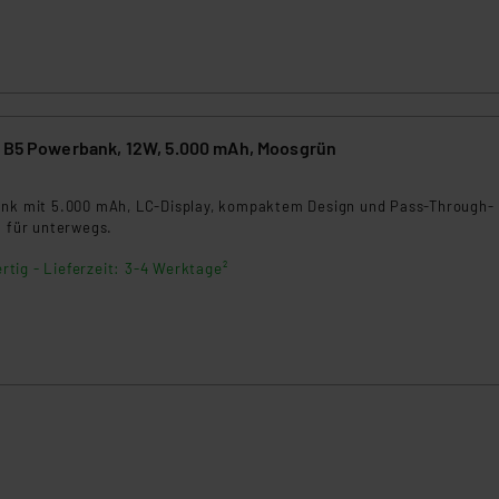
d B5 Powerbank, 12W, 5.000 mAh, Moosgrün
9
ank mit 5.000 mAh, LC-Display, kompaktem Design und Pass-Through-
l für unterwegs.
rtig - Lieferzeit: 3-4 Werktage²