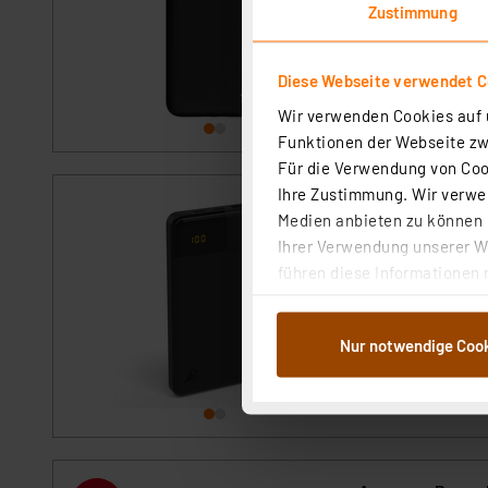
sofort versandfe
Zustimmung
Diese Webseite verwendet C
Wir verwenden Cookies auf u
Funktionen der Webseite zwi
Für die Verwendung von Cook
Ihre Zustimmung. Wir verwen
Aqiila Powerbir
Medien anbieten zu können u
Artikel-Nr. 254510
Ihrer Verwendung unserer We
Die Aqiila PowerB
führen diese Informationen 
Technologie - idea
im Rahmen Ihrer Nutzung der
dem Speichern und Abrufen 
sofort versandfe
Nur notwendige Coo
Weiterverarbeitung für die 
Abs.1a DSG-VO) zu. Eine deta
Button „Ablehnen oder Einst
ganz oder teilweise zustimm
anpassen oder widerrufen. 
Auswertung und Analyse bis 