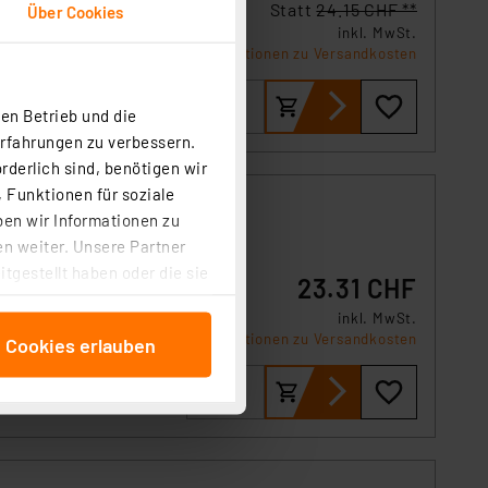
Statt
24.15 CHF **
Über Cookies
inkl. MwSt.
Informationen zu Versandkosten
en Betrieb und die
Erfahrungen zu verbessern.
rderlich sind, benötigen wir
 Funktionen für soziale
ben wir Informationen zu
n weiter. Unsere Partner
-
tgestellt haben oder die sie
23.31 CHF
cken, stimmen Sie sowohl
inkl. MwSt.
anschließenden
Informationen zu Versandkosten
e Cookies erlauben
beitungszwecke (Art. 6
 ist durch Klick auf den
 Cookies ablehnen oder ihr
 „Cookie Einstellungen“
tung dieser Daten zur
ser-Einstellungen können