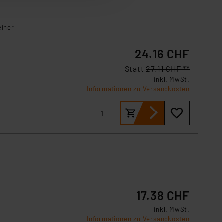
 erneut angezeigt wird.
einer
Einbindung von Cookies
. 49 (1) lit. a DSGVO.
24.16 CHF
n der Datenschutzerklärung.
s Land mit unzureichendem
Statt
27.11 CHF **
örden personenbezogene
inkl. MwSt.
Informationen zu Versandkosten
r Europäer bestehen.
ln der Europäischen
 Art der übermittelten
17.38 CHF
inkl. MwSt.
Informationen zu Versandkosten