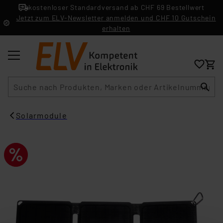
kostenloser Standardversand ab CHF 69 Bestellwert
Jetzt zum ELV-Newsletter anmelden und CHF 10 Gutschein
erhalten
Suche
Solarmodule