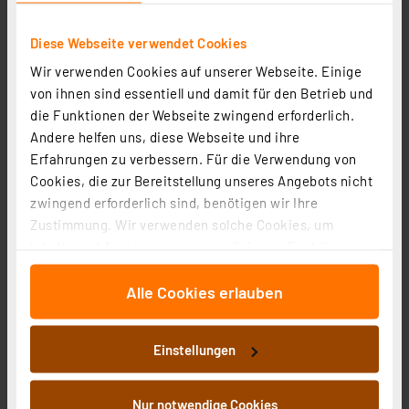
Diese Webseite verwendet Cookies
Wir verwenden Cookies auf unserer Webseite. Einige
von ihnen sind essentiell und damit für den Betrieb und
Diamex 2-m-LED-Streifen mit WS2812-kompatiblen-
die Funktionen der Webseite zwingend erforderlich.
LEDs, 144 LEDs/m, schwarze Platine
Andere helfen uns, diese Webseite und ihre
Artikel-Nr. 125662
Erfahrungen zu verbessern. Für die Verwendung von
Cookies, die zur Bereitstellung unseres Angebots nicht
57.99 CHF
zwingend erforderlich sind, benötigen wir Ihre
inkl. MwSt.
Zustimmung. Wir verwenden solche Cookies, um
Informationen zu Versandkosten
Inhalte und Anzeigen zu personalisieren, Funktionen
für soziale Medien anbieten zu können und die Zugriffe
Alle Cookies erlauben
auf unsere Website zu analysieren. Außerdem geben
wir Informationen zu Ihrer Verwendung unserer Website
an unsere Partner für soziale Medien, Werbung und
Einstellungen
Analysen weiter. Unsere Partner führen diese
Informationen möglicherweise mit weiteren Daten
zusammen, die Sie ihnen bereitgestellt haben oder die
Nur notwendige Cookies