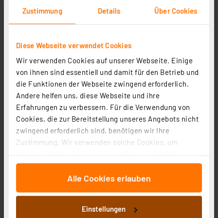
Zustimmung
Details
Über Cookies
Diese Webseite verwendet Cookies
Wir verwenden Cookies auf unserer Webseite. Einige
DoorBird Smart Home IP Video Türstation D1101FV
von ihnen sind essentiell und damit für den Betrieb und
Unterputz, Edelstahl V4A, mit Fingerabdruckleser,
die Funktionen der Webseite zwingend erforderlich.
WLAN
Artikel-Nr. 253658
Andere helfen uns, diese Webseite und ihre
Erfahrungen zu verbessern. Für die Verwendung von
1’162.06 CHF
Cookies, die zur Bereitstellung unseres Angebots nicht
Statt
1’329.24 CHF **
zwingend erforderlich sind, benötigen wir Ihre
inkl. MwSt.
Zustimmung. Wir verwenden solche Cookies, um
Informationen zu Versandkosten
Inhalte und Anzeigen zu personalisieren, Funktionen
für soziale Medien anbieten zu können und die Zugriffe
Alle Cookies erlauben
auf unsere Website zu analysieren. Außerdem geben
wir Informationen zu Ihrer Verwendung unserer Website
an unsere Partner für soziale Medien, Werbung und
Einstellungen
Analysen weiter. Unsere Partner führen diese