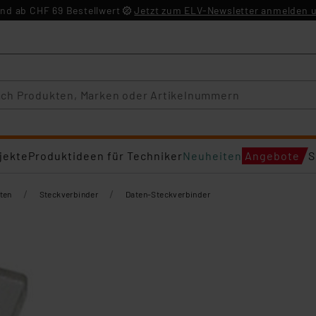
nd ab CHF 69 Bestellwert
Jetzt zum ELV-Newsletter anmelden u
jekte
Produktideen für Techniker
Neuheiten
Angebote
S
/
/
ten
Steckverbinder
Daten-Steckverbinder