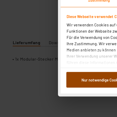
Diese Webseite verwendet C
Wir verwenden Cookies auf u
Funktionen der Webseite zwi
Für die Verwendung von Cook
Lieferumfang
Downloads
Technische Daten
Ihre Zustimmung. Wir verwen
Medien anbieten zu können u
Ihrer Verwendung unserer We
• 1x Modular-Stecker MPL64
führen diese Informationen 
im Rahmen Ihrer Nutzung der
dem Speichern und Abrufen 
Nur notwendige Coo
Weiterverarbeitung für die 
Abs.1a DSG-VO) zu. Eine deta
Button „Ablehnen oder Einst
ganz oder teilweise zustimm
anpassen oder widerrufen. 
Auswertung und Analyse bis 