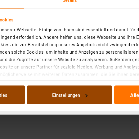
ookies
nserer Webseite. Einige von ihnen sind essentiell und damit für d
ngend erforderlich. Andere helfen uns, diese Webseite und ihre 
ies, die zur Bereitstellung unseres Angebots nicht zwingend erfo
Angaben zur Produktsicherheit
den solche Cookies, um Inhalte und Anzeigen zu personalisieren,
nd die Zugriffe auf unsere Website zu analysieren. Außerdem ge
bsite an unsere Partner für soziale Medien, Werbung und Analyse
möglicherweise mit weiteren Daten zusammen, die Sie ihnen berei
 Dienste gesammelt haben. Indem Sie auf „Alle akzeptieren“ kli
von Informationen auf Ihrem gerät (§25 Abs.1 TTDSG) sowie der 
All
kies
Einstellungen
nachfolgend dargestellten bzw. die von Ihnen ausgewählten Verar
illierte Auflistung der einzelnen Cookies nach Zweck und Anbieter
ellungen“ abrufbar. Sie können die Verwendung nicht notwendiger
en. Ihre erteilte Zustimmung können Sie jederzeit unter dem Link
Die Rechtmäßigkeit der Speicherung, Abrufung und Weiterverarbei
zum Zeitpunkt des Widerrufs bleibt hiervon unberührt. Ihre Brow