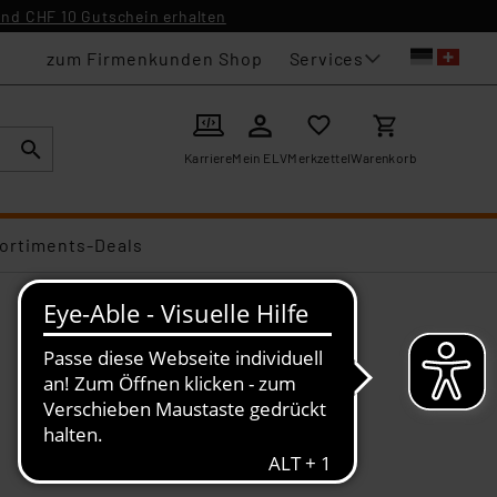
nd CHF 10 Gutschein erhalten
Services
zum Firmenkunden Shop
Karriere
Mein ELV
Merkzettel
Warenkorb
ortiments-Deals