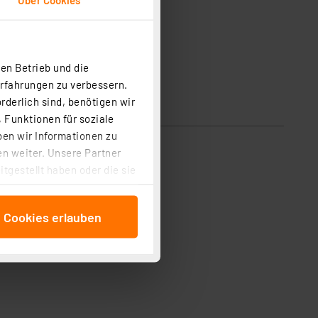
en Betrieb und die
Erfahrungen zu verbessern.
rderlich sind, benötigen wir
 Funktionen für soziale
ben wir Informationen zu
n weiter. Unsere Partner
tgestellt haben oder die sie
cken, stimmen Sie sowohl
anschließenden
e Cookies erlauben
beitungszwecke (Art. 6
 ist durch Klick auf den
 Cookies ablehnen oder ihr
 „Cookie Einstellungen“
tung dieser Daten zur
ser-Einstellungen können