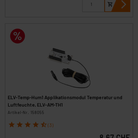
ELV-Temp-Hum1 Applikationsmodul Temperatur und
Luftfeuchte, ELV-AM-TH1
Artikel-Nr. 158055
1
2
3
4
5
(3)
8.67 CHF