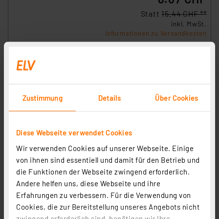
Statt
15.44 CHF **
inkl. MwSt.
Informationen zu Versandkosten
Zustimmung
Details
Über Cookies
Diese Webseite verwendet Cookies
Wir verwenden Cookies auf unserer Webseite. Einige
von ihnen sind essentiell und damit für den Betrieb und
die Funktionen der Webseite zwingend erforderlich.
Andere helfen uns, diese Webseite und ihre
Erfahrungen zu verbessern. Für die Verwendung von
ELV-Track-GPS Applikationsmodul GPS-Tracker, ELV-
Cookies, die zur Bereitstellung unseres Angebots nicht
AM-GPS
zwingend erforderlich sind, benötigen wir Ihre