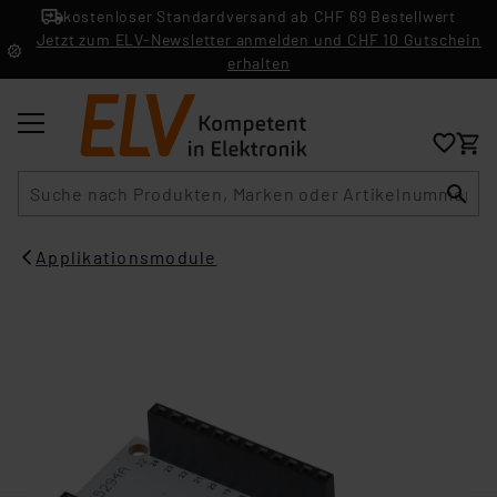
kostenloser Standardversand ab CHF 69 Bestellwert
Jetzt zum ELV-Newsletter anmelden und CHF 10 Gutschein
erhalten
Suche
Applikationsmodule