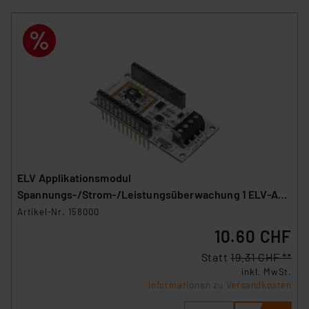
ELV Applikationsmodul
Spannungs-/Strom-/Leistungsüberwachung 1 ELV-AM-
VCPM1
Artikel-Nr. 158000
10.60 CHF
Statt
19.31 CHF **
inkl. MwSt.
Informationen zu Versandkosten