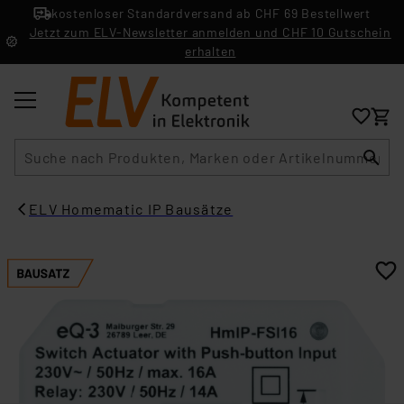
kostenloser Standardversand ab CHF 69 Bestellwert
Jetzt zum ELV-Newsletter anmelden und CHF 10 Gutschein
erhalten
Suche
ELV Homematic IP Bausätze