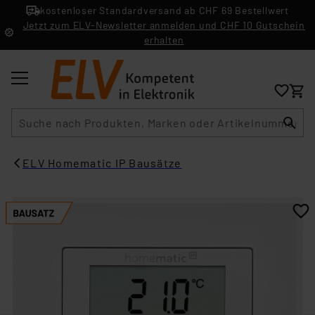
kostenloser Standardversand ab CHF 69 Bestellwert
Jetzt zum ELV-Newsletter anmelden und CHF 10 Gutschein
erhalten
Suche
ELV Homematic IP Bausätze