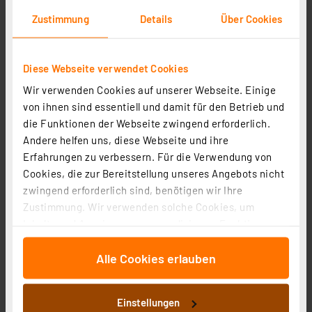
Zustimmung
Details
Über Cookies
Diese Webseite verwendet Cookies
Wir verwenden Cookies auf unserer Webseite. Einige
von ihnen sind essentiell und damit für den Betrieb und
die Funktionen der Webseite zwingend erforderlich.
Andere helfen uns, diese Webseite und ihre
Erfahrungen zu verbessern. Für die Verwendung von
Homematic IP Smart Home Wechselrahmen – schmal,
Cookies, die zur Bereitstellung unseres Angebots nicht
HmIP-SF-2
zwingend erforderlich sind, benötigen wir Ihre
Artikel-Nr. 151996
Zustimmung. Wir verwenden solche Cookies, um
Inhalte und Anzeigen zu personalisieren, Funktionen
1
2
3
4
5
(1)
für soziale Medien anbieten zu können und die Zugriffe
4.79 CHF
Alle Cookies erlauben
auf unsere Website zu analysieren. Außerdem geben
wir Informationen zu Ihrer Verwendung unserer Website
inkl. MwSt.
an unsere Partner für soziale Medien, Werbung und
Informationen zu Versandkosten
Einstellungen
Analysen weiter. Unsere Partner führen diese