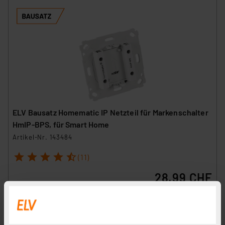
ELV Bausatz Homematic IP Netzteil für Markenschalter
HmIP-BPS, für Smart Home
Artikel-Nr. 143484
1
2
3
4
5
(11)
28.99 CHF
inkl. MwSt.
Informationen zu Versandkosten