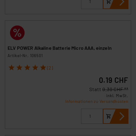
hiergegen Klagemöglichkeiten für Europäer bestehen.
Unsere Kooperation mit diesen Dienstleistern stützt
sich auf die Standarddatenschutzklauseln der
Europäischen Kommission sowie einer eigenen
Beurteilung der mit der Datenübermittlung,
insbesondere der Art der übermittelten Daten,
verbundenen Risiken.“
ELV POWER Alkaline Batterie Micro AAA, einzeln
Artikel-Nr. 106501
Impressum
|
Datenschutzerklärung
1
2
3
4
5
(2)
0.19 CHF
Statt
0.30 CHF **
inkl. MwSt.
Informationen zu Versandkosten