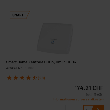
Analyse bis zum Zeitpunkt des Widerrufs bleibt hiervon
unberührt. Ihre Browser-Einstellungen können dazu
führen, dass die Einstellungen nicht längerfristig
gespeichert werden und dieses Banner erneut
angezeigt wird.
„Einige Drittanbieter verarbeiten personenbezogene
Daten in den USA. Ihre Einwilligung zur Einbindung von
Cookies dieser Drittanbieter umfasst daher ggf. auch
die Verarbeitung Ihrer Daten in den USA gemäß Art. 49
(1) lit. a DSGVO. Nähere Infos zu diesen Drittanbietern
Smart Home Zentrale CCU3, HmIP-CCU3
und zu der jeweiligen Datenübermittlung erhalten Sie in
Artikel-Nr. 151965
der Datenschutzerklärung. Für die USA besteht kein
Angemessenheitsbeschluss der EU. Dies bedeutet,
1
2
3
4
5
(28)
dass die USA als Land mit unzureichendem
174.21 CHF
Datenschutz nach EU-Standards eingestuft wird. So
besteht etwa das Risiko, dass US-Behörden
inkl. MwSt.
Informationen zu Versandkosten
personenbezogene Daten in
Überwachungsprogrammen verarbeiten, ohne dass