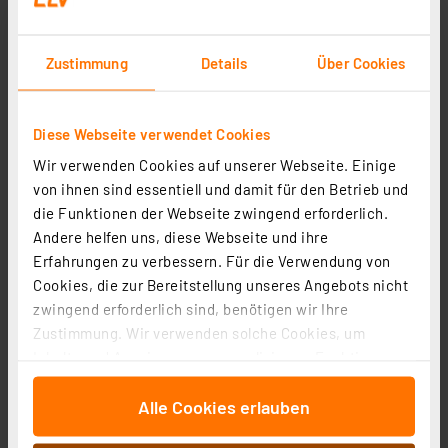
Zustimmung
Details
Über Cookies
Diese Webseite verwendet Cookies
ELV Netzteil USB Eco-Friendly 5 V / 1 A
Wir verwenden Cookies auf unserer Webseite. Einige
Artikel-Nr. 087562
von ihnen sind essentiell und damit für den Betrieb und
1
2
3
4
5
(1)
die Funktionen der Webseite zwingend erforderlich.
Andere helfen uns, diese Webseite und ihre
1.93 CHF
Erfahrungen zu verbessern. Für die Verwendung von
Statt
4.79 CHF **
Cookies, die zur Bereitstellung unseres Angebots nicht
inkl. MwSt.
zwingend erforderlich sind, benötigen wir Ihre
Informationen zu Versandkosten
Zustimmung. Wir verwenden solche Cookies, um
Inhalte und Anzeigen zu personalisieren, Funktionen
für soziale Medien anbieten zu können und die Zugriffe
Alle Cookies erlauben
auf unsere Website zu analysieren. Außerdem geben
wir Informationen zu Ihrer Verwendung unserer Website