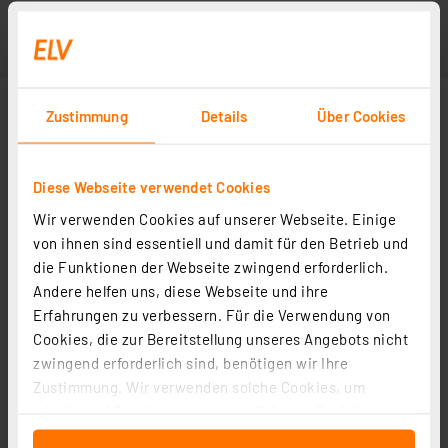
Zustimmung
Details
Über Cookies
Diese Webseite verwendet Cookies
Wir verwenden Cookies auf unserer Webseite. Einige
von ihnen sind essentiell und damit für den Betrieb und
die Funktionen der Webseite zwingend erforderlich.
Andere helfen uns, diese Webseite und ihre
Zubehör
Erfahrungen zu verbessern. Für die Verwendung von
Cookies, die zur Bereitstellung unseres Angebots nicht
zwingend erforderlich sind, benötigen wir Ihre
ELV Ersatzlötspitze Bleistiftspitze D = 0,5 mm
Zustimmung. Wir verwenden solche Cookies, um
Artikel-Nr. 251035
Inhalte und Anzeigen zu personalisieren, Funktionen
für soziale Medien anbieten zu können und die Zugriffe
3.39 CHF