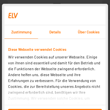
Zustimmung
Details
Über Cookies
Diese Webseite verwendet Cookies
Wir verwenden Cookies auf unserer Webseite. Einige
von ihnen sind essentiell und damit für den Betrieb und
die Funktionen der Webseite zwingend erforderlich.
Andere helfen uns, diese Webseite und ihre
Zubehör
Erfahrungen zu verbessern. Für die Verwendung von
Cookies, die zur Bereitstellung unseres Angebots nicht
zwingend erforderlich sind, benötigen wir Ihre
ELV Ersatzlötspitze, Bleistiftspitze D = 0,25 mm
Zustimmung. Wir verwenden solche Cookies, um
Artikel-Nr. 251034
Inhalte und Anzeigen zu personalisieren, Funktionen
1
2
3
4
5
(1)
für soziale Medien anbieten zu können und die Zugriffe