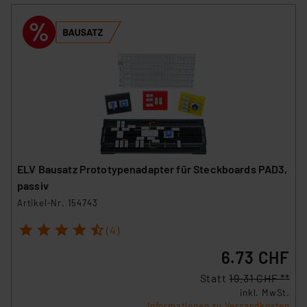
ELV Bausatz Prototypenadapter für Steckboards PAD3,
passiv
Artikel-Nr. 154743
1
2
3
4
5
(4)
6.73 CHF
Statt
19.31 CHF **
inkl. MwSt.
Informationen zu Versandkosten