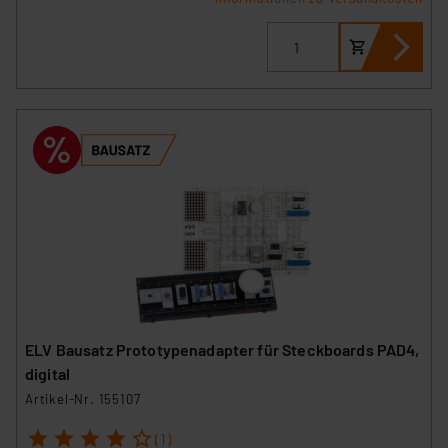
ELV Bausatz Prototypenadapter für Steckboards PAD4,
digital
Artikel-Nr. 155107
1
2
3
4
5
(1)