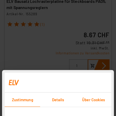
ELV Bausatz Lochrasterplatine für Steckboards PAD5,
mit Spannungsreglern
Artikel-Nr. 155289
1
2
3
4
5
(1)
8.67 CHF
Statt
19.31 CHF **
inkl. MwSt.
Informationen zu Versandkosten
Zustimmung
Details
Über Cookies