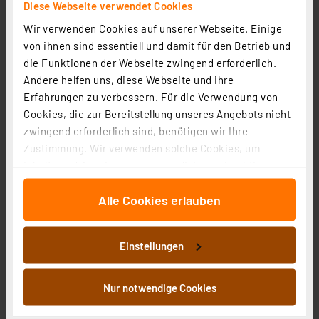
Diese Webseite verwendet Cookies
Wir verwenden Cookies auf unserer Webseite. Einige
von ihnen sind essentiell und damit für den Betrieb und
die Funktionen der Webseite zwingend erforderlich.
ELV Prototypenadapter – Professional – Widerstände
Andere helfen uns, diese Webseite und ihre
W1, mit Aufbewahrungsbox, PAD-PRO-W1, 315 Teile
Erfahrungen zu verbessern. Für die Verwendung von
Artikel-Nr. 155659
Cookies, die zur Bereitstellung unseres Angebots nicht
zwingend erforderlich sind, benötigen wir Ihre
43.53 CHF
Zustimmung. Wir verwenden solche Cookies, um
Statt
72.56 CHF **
Inhalte und Anzeigen zu personalisieren, Funktionen
inkl. MwSt.
für soziale Medien anbieten zu können und die Zugriffe
Informationen zu Versandkosten
Alle Cookies erlauben
auf unsere Website zu analysieren. Außerdem geben
wir Informationen zu Ihrer Verwendung unserer Website
an unsere Partner für soziale Medien, Werbung und
Einstellungen
Analysen weiter. Unsere Partner führen diese
Informationen möglicherweise mit weiteren Daten
zusammen, die Sie ihnen bereitgestellt haben oder die
Nur notwendige Cookies
sie im Rahmen Ihrer Nutzung der Dienste gesammelt
haben. Indem Sie auf „Alle akzeptieren“ klicken,