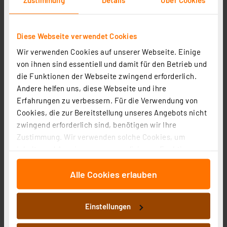
Diese Webseite verwendet Cookies
ELV Platinenhalter, drehbar
Wir verwenden Cookies auf unserer Webseite. Einige
Artikel-Nr. 127791
von ihnen sind essentiell und damit für den Betrieb und
1
2
3
4
5
(7)
die Funktionen der Webseite zwingend erforderlich.
Andere helfen uns, diese Webseite und ihre
9.63 CHF
Erfahrungen zu verbessern. Für die Verwendung von
inkl. MwSt.
Cookies, die zur Bereitstellung unseres Angebots nicht
Informationen zu Versandkosten
zwingend erforderlich sind, benötigen wir Ihre
Zustimmung. Wir verwenden solche Cookies, um
Inhalte und Anzeigen zu personalisieren, Funktionen
für soziale Medien anbieten zu können und die Zugriffe
Alle Cookies erlauben
auf unsere Website zu analysieren. Außerdem geben
wir Informationen zu Ihrer Verwendung unserer Website
an unsere Partner für soziale Medien, Werbung und
Einstellungen
Analysen weiter. Unsere Partner führen diese
Informationen möglicherweise mit weiteren Daten