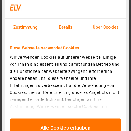
Zustimmung
Details
Über Cookies
Diese Webseite verwendet Cookies
Wir verwenden Cookies auf unserer Webseite. Einige
von ihnen sind essentiell und damit für den Betrieb und
ELV LoRaWAN® GPS Tracker ELV-LW-GPS1
die Funktionen der Webseite zwingend erforderlich.
Artikel-Nr. 157519
Andere helfen uns, diese Webseite und ihre
1
2
3
4
5
(5)
Erfahrungen zu verbessern. Für die Verwendung von
Cookies, die zur Bereitstellung unseres Angebots nicht
17.38 CHF
zwingend erforderlich sind, benötigen wir Ihre
Statt
48.36 CHF **
Zustimmung. Wir verwenden solche Cookies, um
inkl. MwSt.
Inhalte und Anzeigen zu personalisieren, Funktionen
Informationen zu Versandkosten
für soziale Medien anbieten zu können und die Zugriffe
Alle Cookies erlauben
auf unsere Website zu analysieren. Außerdem geben