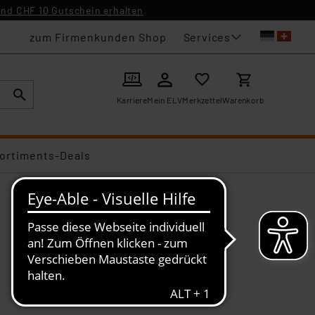
nd CHF 10 Gutschein erhalten
Services
zum Firmenkunden Shop
Karriere
Mein ELV
Merkzettel
Warenkorb
ortiments-Deals