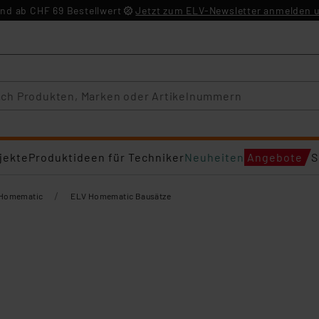
nd ab CHF 69 Bestellwert
Jetzt zum ELV-Newsletter anmelden u
jekte
Produktideen für Techniker
Neuheiten
Angebote
S
/
Homematic
ELV Homematic Bausätze