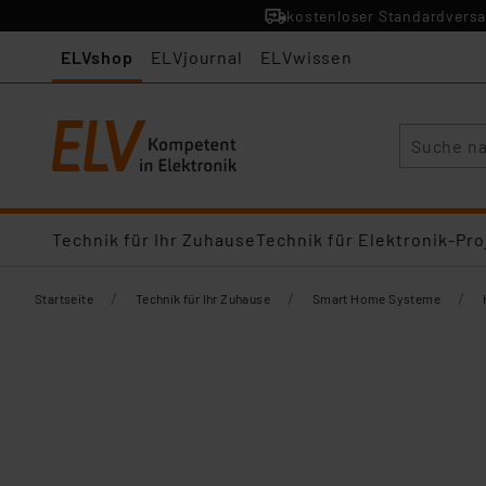
kostenloser Standardversa
ELVshop
ELVjournal
ELVwissen
Suche
Technik für Ihr Zuhause
Technik für Elektronik-Pro
/
/
/
Startseite
Technik für Ihr Zuhause
Smart Home Systeme