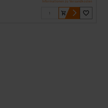
Informationen zu Versandkosten
s Land mit unzureichendem
örden personenbezogene
r Europäer bestehen.
ln der Europäischen
 Art der übermittelten