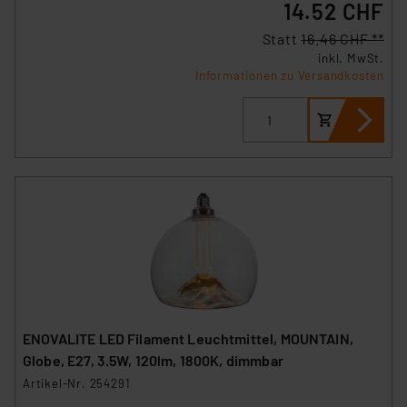
angezeigt wird.
14.52 CHF
Statt
16.46 CHF **
„Einige Drittanbieter verarbeiten personenbezogene
inkl. MwSt.
Daten in den USA. Ihre Einwilligung zur Einbindung von
Informationen zu Versandkosten
Cookies dieser Drittanbieter umfasst daher ggf. auch
die Verarbeitung Ihrer Daten in den USA gemäß Art. 49
(1) lit. a DSGVO. Nähere Infos zu diesen Drittanbietern
und zu der jeweiligen Datenübermittlung erhalten Sie in
der Datenschutzerklärung. Für die USA besteht kein
Angemessenheitsbeschluss der EU. Dies bedeutet,
dass die USA als Land mit unzureichendem
Datenschutz nach EU-Standards eingestuft wird. So
besteht etwa das Risiko, dass US-Behörden
personenbezogene Daten in
Überwachungsprogrammen verarbeiten, ohne dass
hiergegen Klagemöglichkeiten für Europäer bestehen.
ENOVALITE LED Filament Leuchtmittel, MOUNTAIN,
Unsere Kooperation mit diesen Dienstleistern stützt
Globe, E27, 3.5W, 120lm, 1800K, dimmbar
sich auf die Standarddatenschutzklauseln der
Artikel-Nr. 254291
Europäischen Kommission sowie einer eigenen