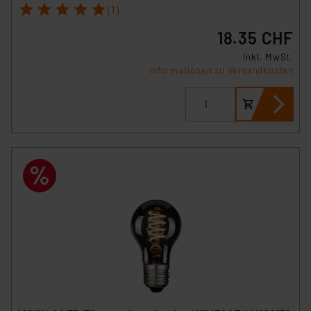
1
2
3
4
5
Beurteilung der mit der Datenübermittlung,
(1)
insbesondere der Art der übermittelten Daten,
18.35 CHF
verbundenen Risiken.“
inkl. MwSt.
Informationen zu Versandkosten
Impressum
|
Datenschutzerklärung