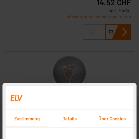
14.52 CHF
inkl. MwSt.
Informationen zu Versandkosten
ENOVALITE LED Filament Leuchtmittel, YARN GLOBE,
Amber, E27, 4.9W, 200lm, 1800K, dimmbar
Zustimmung
Details
Über Cookies
Artikel-Nr. 254283
1
2
3
4
5
(1)