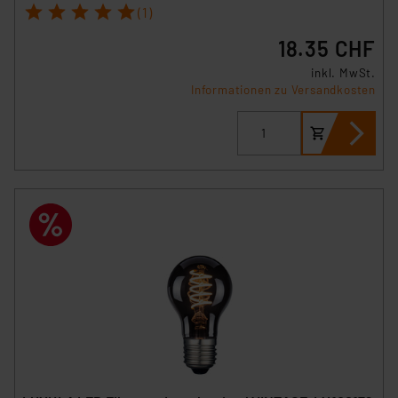
der Datenschutzerklärung. Für die USA besteht kein
1
2
3
4
5
(1)
Angemessenheitsbeschluss der EU. Dies bedeutet,
18.35 CHF
dass die USA als Land mit unzureichendem
Datenschutz nach EU-Standards eingestuft wird. So
inkl. MwSt.
besteht etwa das Risiko, dass US-Behörden
Informationen zu Versandkosten
personenbezogene Daten in
Überwachungsprogrammen verarbeiten, ohne dass
hiergegen Klagemöglichkeiten für Europäer bestehen.
Unsere Kooperation mit diesen Dienstleistern stützt
sich auf die Standarddatenschutzklauseln der
Europäischen Kommission sowie einer eigenen
Beurteilung der mit der Datenübermittlung,
insbesondere der Art der übermittelten Daten,
verbundenen Risiken.“
Impressum
|
Datenschutzerklärung