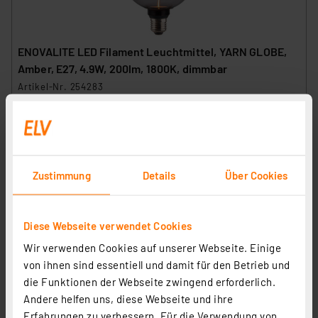
ENOVALITE LED Filament Leuchtmittel, YARN GLOBE,
Amber, E27, 4.9W, 200lm, 1800K, dimmbar
Artikel-Nr. 254283
1
2
3
4
5
(1)
13.50 CHF
inkl. MwSt.
Zustimmung
Details
Über Cookies
Informationen zu Versandkosten
Diese Webseite verwendet Cookies
Wir verwenden Cookies auf unserer Webseite. Einige
von ihnen sind essentiell und damit für den Betrieb und
die Funktionen der Webseite zwingend erforderlich.
Andere helfen uns, diese Webseite und ihre
Erfahrungen zu verbessern. Für die Verwendung von