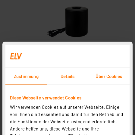
LUXULA Tischleuchte JAR, LX100187, schwarz
Artikel-Nr. 254302
1
2
3
4
5
(1)
Zustimmung
Details
Über Cookies
9.67 CHF
Statt
10.77 CHF **
Diese Webseite verwendet Cookies
inkl. MwSt.
Informationen zu Versandkosten
Wir verwenden Cookies auf unserer Webseite. Einige
von ihnen sind essentiell und damit für den Betrieb und
die Funktionen der Webseite zwingend erforderlich.
Andere helfen uns, diese Webseite und ihre