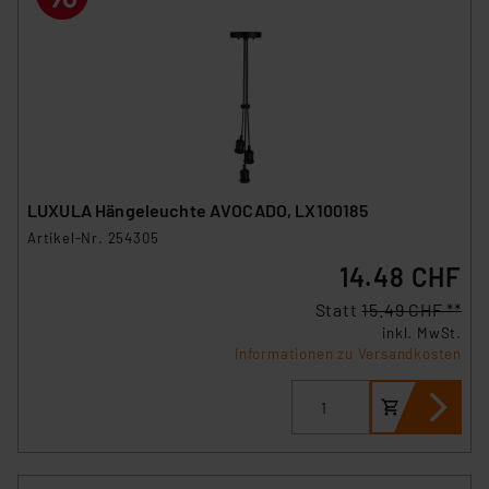
VO) zu. Eine detaillierte Auflistung der einzelnen
Cookies nach Zweck und Anbieter ist durch Klick auf
den Button „Ablehnen oder Einstellungen“ abrufbar. Sie
können die Verwendung nicht notwendiger Cookies
ablehnen oder ihr ganz oder teilweise zustimmen. Ihre
erteilte Zustimmung können Sie jederzeit unter dem
Link „Cookie Einstellungen“ anpassen oder widerrufen.
Die Rechtmäßigkeit der Speicherung, Abrufung und
LUXULA Hängeleuchte AVOCADO, LX100185
Weiterverarbeitung dieser Daten zur Auswertung und
Artikel-Nr. 254305
Analyse bis zum Zeitpunkt des Widerrufs bleibt hiervon
14.48 CHF
unberührt. Ihre Browser-Einstellungen können dazu
führen, dass die Einstellungen nicht längerfristig
Statt
15.49 CHF **
gespeichert werden und dieses Banner erneut
inkl. MwSt.
angezeigt wird.
Informationen zu Versandkosten
„Einige Drittanbieter verarbeiten personenbezogene
Daten in den USA. Ihre Einwilligung zur Einbindung von
Cookies dieser Drittanbieter umfasst daher ggf. auch
die Verarbeitung Ihrer Daten in den USA gemäß Art. 49