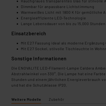
Rauchgraues transparentes Glas für stilvolle 
Dimmbar für anpassbare Lichtstimmung
Warmweißes Licht mit 1800 K für gemütliche 
Energieeffiziente LED-Technologie
Lange Lebensdauer von bis zu 15.000 Stunden
Einsatzbereich
Mit E27 Fassung ideal als moderne Ergänzung
Mit E27 Sockel, stilvolle Tischleuchte in Wo
Sonstige Informationen
Die ENOVALITE LED-Filament-Lampe Caldera Amber h
Abstrahlwinkel von 330°. Die Lampe hat eine Farbte
Stunden und einem jährlichen Energieverbrauch von 
und hat die Schutzklasse IP20.
Weitere Modelle
Zubehör