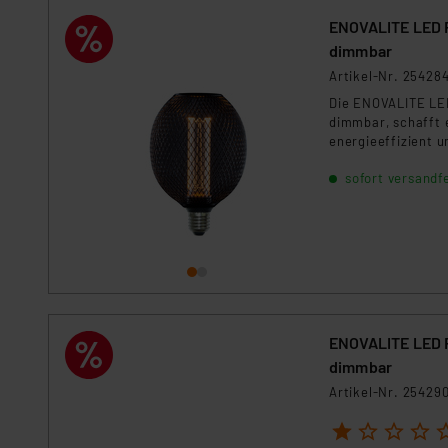
ENOVALITE LED F
dimmbar
Artikel-Nr. 25428
Die ENOVALITE LED
dimmbar, schafft 
energieeffizient un
sofort versandfe
ENOVALITE LED F
dimmbar
Artikel-Nr. 25429
1
2
3
4
5