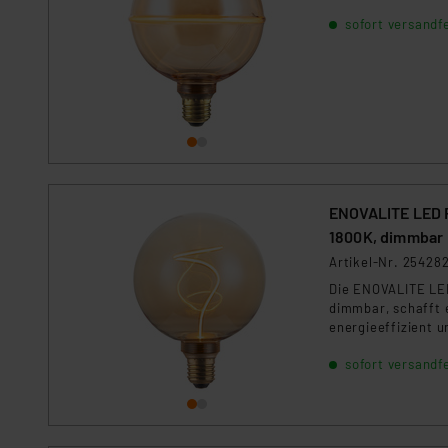
Für die USA besteht kein A
sofort versandfe
Datenschutz nach EU-Standa
Daten in Überwachungsprogr
Unsere Kooperation mit dies
Kommission sowie einer eige
Daten, verbundenen Risiken
Impressum
|
Datenschutzer
ENOVALITE LED F
1800K, dimmbar
Artikel-Nr. 25428
Die ENOVALITE LED
dimmbar, schafft 
energieeffizient un
sofort versandfe