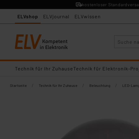
kostenloser Standardversa
ELVshop
ELVjournal
ELVwissen
Suche
Technik für Ihr Zuhause
Technik für Elektronik-Pro
/
/
/
Startseite
Technik für Ihr Zuhause
Beleuchtung
LED-Lamp