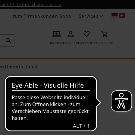
nd CHF 10 Gutschein erhalten
Services
zum Firmenkunden Shop
Karriere
Mein ELV
Merkzettel
Warenkorb
ortiments-Deals