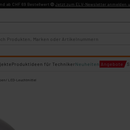
nd ab CHF 69 Bestellwert
Jetzt zum ELV-Newsletter anmelden u
jekte
Produktideen für Techniker
Neuheiten
Angebote
S
en / LED-Leuchtmittel