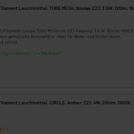
ilament Leuchtmittel, TUBE MESH, Smoke, E27, 3.5W, 120lm, 1
4
-Filament-Lampe TUBE MESH mit E27-Fassung, 3,5 W, 120 lm, 1800 K
eine gemütliche Atmosphäre. Ideal für Wohn- und Schlafräume,
d stilvoll.
rtig - Lieferzeit: 3-4 Werktage²
ilament Leuchtmittel, CIRCLE, Amber, E27, 4W, 200lm, 1800K,
0
(1)