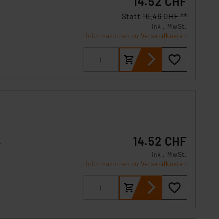
14.52 CHF
s Land mit unzureichendem
örden personenbezogene
Statt
16.46 CHF **
r Europäer bestehen.
inkl. MwSt.
Informationen zu Versandkosten
ln der Europäischen
 Art der übermittelten
14.52 CHF
,
inkl. MwSt.
Informationen zu Versandkosten