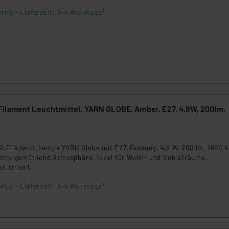
ngemessenheitsbeschluss der EU. Dies bedeutet, dass die USA al
rtig - Lieferzeit: 3-4 Werktage²
rds eingestuft wird. So besteht etwa das Risiko, dass US-Beh
ammen verarbeiten, ohne dass hiergegen Klagemöglichkeiten fü
en Dienstleistern stützt sich auf die Standarddatenschutzklause
nen Beurteilung der mit der Datenübermittlung, insbesondere der
.“
klärung
ilament Leuchtmittel, YARN GLOBE, Amber, E27, 4.9W, 200lm,
2
-Filament-Lampe YARN Globe mit E27-Fassung, 4,9 W, 200 lm, 1800 K
eine gemütliche Atmosphäre. Ideal für Wohn- und Schlafräume,
d stilvoll.
rtig - Lieferzeit: 3-4 Werktage²