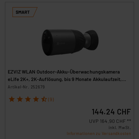
EZVIZ WLAN Outdoor-Akku-Überwachungskamera
eLife 2K+, 2K-Auflösung, bis 9 Monate Akkulaufzeit,
IP66
Artikel-Nr. 252679
1
2
3
4
5
(9)
144.24 CHF
UVP 164.90 CHF **
inkl. MwSt.
Informationen zu Versandkosten