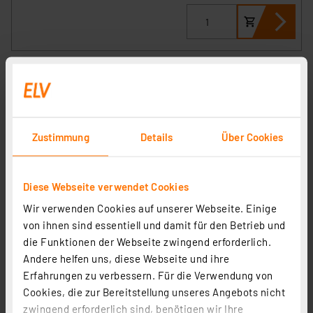
Zustimmung
Details
Über Cookies
Diese Webseite verwendet Cookies
Wir verwenden Cookies auf unserer Webseite. Einige
EZVIZ WLAN-Überwachungskamera LC3 mit
von ihnen sind essentiell und damit für den Betrieb und
integrierter LED-Leuchte, App, 2K-Auflösung, 700 lm,
die Funktionen der Webseite zwingend erforderlich.
IP65
Artikel-Nr. 252680
Andere helfen uns, diese Webseite und ihre
Erfahrungen zu verbessern. Für die Verwendung von
1
2
3
4
5
(3)
Cookies, die zur Bereitstellung unseres Angebots nicht
zwingend erforderlich sind, benötigen wir Ihre
148.07 CHF