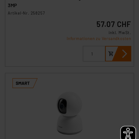
Beurteilung der mit der Datenübermittlung,
3MP
insbesondere der Art der übermittelten Daten,
Artikel-Nr. 258257
verbundenen Risiken.“
57.07 CHF
inkl. MwSt.
Impressum
|
Datenschutzerklärung
Informationen zu Versandkosten