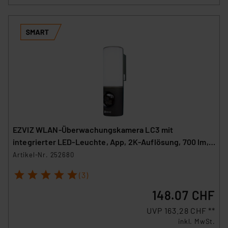
EZVIZ WLAN-Überwachungskamera LC3 mit
integrierter LED-Leuchte, App, 2K-Auflösung, 700 lm,
IP65
Artikel-Nr. 252680
1
2
3
4
5
(3)
148.07 CHF
UVP 163.28 CHF **
inkl. MwSt.