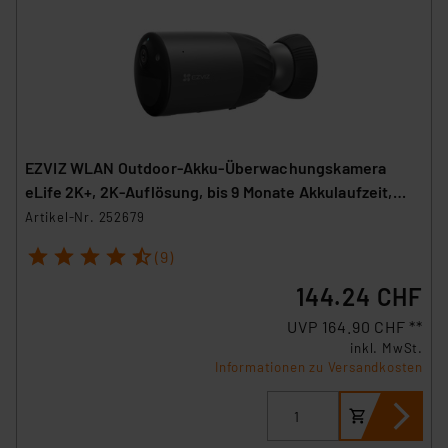
EZVIZ WLAN Outdoor-Akku-Überwachungskamera
eLife 2K+, 2K-Auflösung, bis 9 Monate Akkulaufzeit,
IP66
Artikel-Nr. 252679
1
2
3
4
5
(9)
144.24 CHF
UVP 164.90 CHF **
inkl. MwSt.
Informationen zu Versandkosten