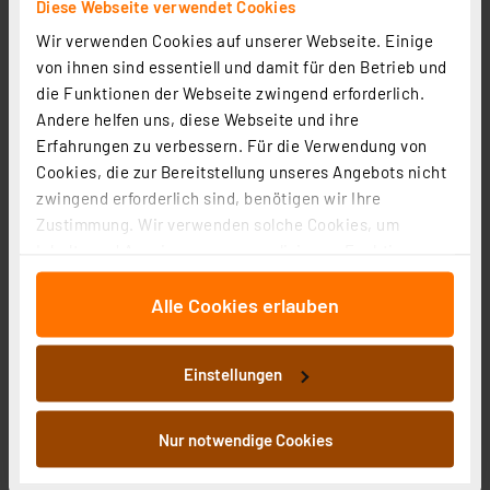
Diese Webseite verwendet Cookies
76.43 CHF
Wir verwenden Cookies auf unserer Webseite. Einige
inkl. MwSt.
von ihnen sind essentiell und damit für den Betrieb und
Informationen zu Versandkosten
die Funktionen der Webseite zwingend erforderlich.
Andere helfen uns, diese Webseite und ihre
Erfahrungen zu verbessern. Für die Verwendung von
Cookies, die zur Bereitstellung unseres Angebots nicht
zwingend erforderlich sind, benötigen wir Ihre
Zustimmung. Wir verwenden solche Cookies, um
Inhalte und Anzeigen zu personalisieren, Funktionen
für soziale Medien anbieten zu können und die Zugriffe
Alle Cookies erlauben
auf unsere Website zu analysieren. Außerdem geben
wir Informationen zu Ihrer Verwendung unserer Website
an unsere Partner für soziale Medien, Werbung und
Einstellungen
Analysen weiter. Unsere Partner führen diese
Informationen möglicherweise mit weiteren Daten
zusammen, die Sie ihnen bereitgestellt haben oder die
Nur notwendige Cookies
EZVIZ Outdoor-Akku-Überwachungskamera EB8
sie im Rahmen Ihrer Nutzung der Dienste gesammelt
4G/LTE, 2K-Auflösung, Bewegungserkennung, Micro-
haben. Indem Sie auf „Alle akzeptieren“ klicken,