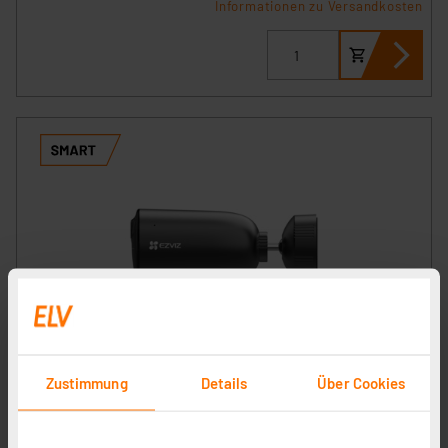
Informationen zu Versandkosten
EZVIZ WLAN Outdoor-Akku-Überwachungskamera EB3,
2K-Auflösung, bis 4 Monate Akkulaufzeit, IP65
Zustimmung
Details
Über Cookies
Artikel-Nr. 252684
1
2
3
4
5
(4)