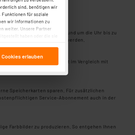
rderlich sind, benötigen wir
 Funktionen für soziale
ben wir Informationen zu
n weiter. Unsere Partner
einer einzigen Akkuladung rund um die Uhr bis zu
tgestellt haben oder die sie
iehe Zubehör) angeschlossen werden.
cken, stimmen Sie sowohl
anschließenden
e Cookies erlauben
beitungszwecke (Art. 6
amera EZVIZ eLife 2K+ bietet im Vergleich mit
 ist durch Klick auf den
.
 Cookies ablehnen oder ihr
 „Cookie Einstellungen“
tung dieser Daten zur
rne Speicherkarten sparen. Für zusätzlichen
ser-Einstellungen können
kostenpflichtigen Service-Abonnement auch in der
 erneut angezeigt wird.
Einbindung von Cookies
. 49 (1) lit. a DSGVO.
dige Farbbilder zu produzieren. So entgehen Ihnen
n der Datenschutzerklärung.