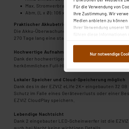
Max. Stromverbrauch im Betrieb: 5 W
Für die Verwendung von Cook
Abm. (L x Ø): 106 x 63 mm; Gewicht: 365 g
Ihre Zustimmung. Wir verwen
Medien anbieten zu können u
Praktischer Akkubetrieb
Ihrer Verwendung unserer We
Die Akku-Überwachungskamera eLife 2K+ ist mit ei
führen diese Informationen 
270 Tage lang eine stabile Leistung. Sie kann für
im Rahmen Ihrer Nutzung der
dem Speichern und Abrufen 
Hochwertige Aufnahmen
Nur notwendige Coo
Weiterverarbeitung für die 
Dank der hochwertigen 2K-Videoauflösung sind selb
Abs.1a DSG-VO) zu. Eine deta
herkömmlichen Full-HD-Kameras (1080p) ein bessere
Button „Ablehnen oder Einst
ganz oder teilweise zustimm
Lokaler Speicher und Cloud-Speicherung möglich
anpassen oder widerrufen. 
Dank des in der EZVIZ eLife 2K+ eingebauten 32 GB
Auswertung und Analyse bis 
Schutz im Falle eines Geräteverlusts oder einer 
dazu führen, dass die Einst
EZVIZ CloudPlay speichern.
„Einige Drittanbieter verar
Lebendige Nachtsicht
dieser Drittanbieter umfasst
Dank 2 eingebauter LED-Scheinwerfer ist die EZVIZ 
Nähere Infos zu diesen Drit
auch bei Nacht keine wichtigen Details.