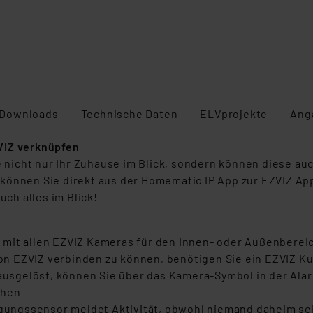
Downloads
Technische Daten
ELVprojekte
Ang
VIZ verknüpfen
icht nur Ihr Zuhause im Blick, sondern können diese auch
 können Sie direkt aus der Homematic IP App zur EZVIZ A
uch alles im Blick!
 mit allen EZVIZ Kameras für den Innen- oder Außenberei
n EZVIZ verbinden zu können, benötigen Sie ein EZVIZ K
m ausgelöst, können Sie über das Kamera-Symbol in der Al
ehen
ngssensor meldet Aktivität, obwohl niemand daheim sein 