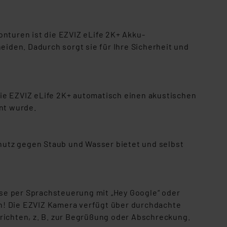
s Land mit unzureichendem
örden personenbezogene
r Europäer bestehen.
turen ist die EZVIZ eLife 2K+ Akku-
ln der Europäischen
iden. Dadurch sorgt sie für Ihre Sicherheit und
 Art der übermittelten
ie EZVIZ eLife 2K+ automatisch einen akustischen
nnt wurde.
hutz gegen Staub und Wasser bietet und selbst
se per Sprachsteuerung mit „Hey Google“ oder
n! Die EZVIZ Kamera verfügt über durchdachte
ichten, z. B. zur Begrüßung oder Abschreckung.