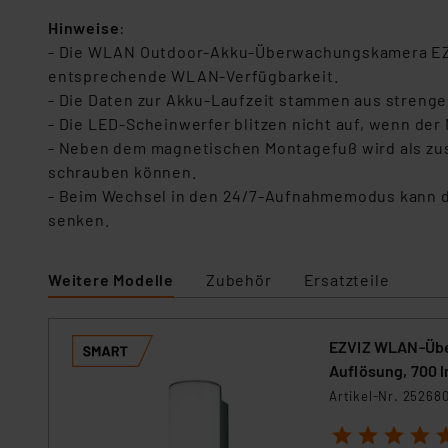
Hinweise
:
- Die WLAN Outdoor-Akku-Überwachungskamera EZVI
entsprechende WLAN-Verfügbarkeit.
- Die Daten zur Akku-Laufzeit stammen aus streng
- Die LED-Scheinwerfer blitzen nicht auf, wenn der 
- Neben dem magnetischen Montagefuß wird als zusä
schrauben können.
- Beim Wechsel in den 24/7-Aufnahmemodus kann di
senken.
Weitere Modelle
Zubehör
Ersatzteile
EZVIZ WLAN-Überw
Auflösung, 700 l
Artikel-Nr. 25268
1
2
3
4
5