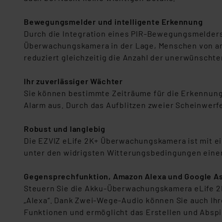
Für die USA besteht kein A
Datenschutz nach EU-Standa
Bewegungsmelder und intelligente Erkennung
Daten in Überwachungsprogr
Durch die Integration eines PIR-Bewegungsmelders
Unsere Kooperation mit dies
Überwachungskamera in der Lage, Menschen von ande
Kommission sowie einer eige
reduziert gleichzeitig die Anzahl der unerwünscht
Daten, verbundenen Risiken
Ihr zuverlässiger Wächter
Impressum
|
Datenschutzer
Sie können bestimmte Zeiträume für die Erkennung 
Alarm aus. Durch das Aufblitzen zweier Scheinwerfe
Robust und langlebig
Die EZVIZ eLife 2K+ Überwachungskamera ist mit e
unter den widrigsten Witterungsbedingungen einen
Gegensprechfunktion, Amazon Alexa und Google As
Steuern Sie die Akku-Überwachungskamera eLife 2K+
„Alexa“. Dank Zwei-Wege-Audio können Sie auch Ihr
Funktionen und ermöglicht das Erstellen und Absp