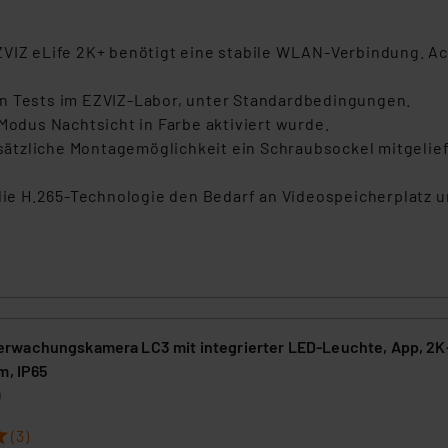
Z eLife 2K+ benötigt eine stabile WLAN-Verbindung. Ach
en Tests im EZVIZ-Labor, unter Standardbedingungen.
Modus Nachtsicht in Farbe aktiviert wurde.
tzliche Montagemöglichkeit ein Schraubsockel mitgeliefe
e H.265-Technologie den Bedarf an Videospeicherplatz un
achungskamera LC3 mit integrierter LED-Leuchte, App, 2K-
m, IP65
0
(3)