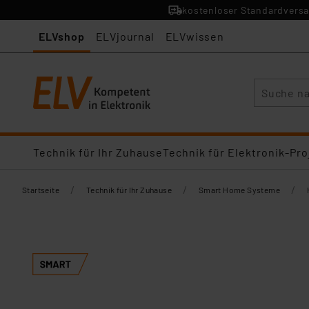
kostenloser Standardversa
ELVshop
ELVjournal
ELVwissen
Suche
Technik für Ihr Zuhause
Technik für Elektronik-Pro
/
/
/
Startseite
Technik für Ihr Zuhause
Smart Home Systeme