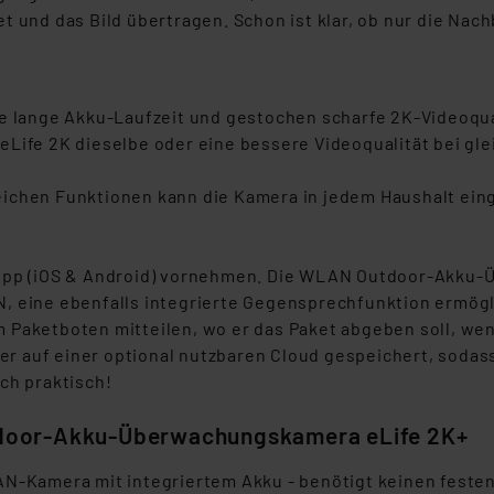
t und das Bild übertragen. Schon ist klar, ob nur die Nac
ne lange Akku-Laufzeit und gestochen scharfe 2K-Videoqu
Life 2K dieselbe oder eine bessere Videoqualität bei gle
eichen Funktionen kann die Kamera in jedem Haushalt ein
 App (iOS & Android) vornehmen. Die WLAN Outdoor-Akku
, eine ebenfalls integrierte Gegensprechfunktion ermögli
 Paketboten mitteilen, wo er das Paket abgeben soll, we
r auf einer optional nutzbaren Cloud gespeichert, sodas
ch praktisch!
door-Akku-Überwachungskamera eLife 2K+
Kamera mit integriertem Akku - benötigt keinen feste