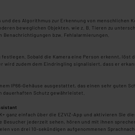
ngemessenheitsbeschluss der EU. Dies bedeutet, dass die USA al
rds eingestuft wird. So besteht etwa das Risiko, dass US-Beh
ammen verarbeiten, ohne dass hiergegen Klagemöglichkeiten fü
 und des Algorithmus zur Erkennung von menschlichen Kon
en Dienstleistern stützt sich auf die Standarddatenschutzklause
ren beweglichen Objekten, wie z. B. Tieren zu untersche
nen Beurteilung der mit der Datenübermittlung, insbesondere der
en Benachrichtigungen bzw. Fehlalarmierungen.
.“
klärung
festlegen. Sobald die Kamera eine Person erkennt, löst d
r wird zudem dem Eindringling signalisiert, dass er erka
inem IP66-Gehäuse ausgestattet, das einen sehr guten Sc
 dauerhaften Schutz gewährleistet.
sistant
 ganz einfach über die EZVIZ-App und aktivieren Sie die
e Besucher jederzeit sehen, hören und mit ihnen spreche
ielen von drei 10-sekündigen aufgenommenen Sprachnachr