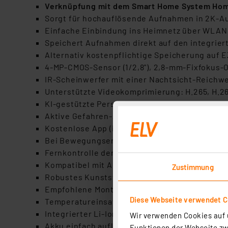
Verknüpfung mit dem Smart Home System Hom
Sorgt für hochauflösende Aufnahmen in 2K-Aufl
Einfache Einbindung ins Heimnetz über WLAN (2
Speichert Aufnahmen direkt auf den integri
Alternativ kostenpflichtige Speicherung auf 
4-MP-CMOS-Sensor (1/2,8"), 2,8-mm-Fixfokus-Obj
IR-Scheinwerfer mit einer Nachtsicht-Reichwei
Unterstützte Videokomprimierung: H.265, H.2
KI-gestützte Personenerkennung für Minimieru
Aktive Gefahren-Abwehr durch akustischen Al
Kostenlose App (iOS und Android) für bequeme
Bei Bewegungserfassung Ausgabe einer Push-
Fernkontrolle der Live-Kamerabilder und kom
Kompatibel mit Amazon Alexa, Google Assista
Zustimmung
Robustes Kunststoffgehäuse mit magnetisch
Empfohlene Montagehöhe: 3 m / bitte ebenfal
Diese Webseite verwendet C
Temperatureinsatzbereich: -20 °C bis +50 °C, 
Integrierter Li-Ion-Akku (10400 mAh), Akkulauf
Wir verwenden Cookies auf u
Akku einfach aufladbar via USB-Verbindung (5 
Funktionen der Webseite zwi