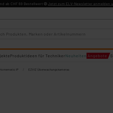
nd ab CHF 69 Bestellwert
Jetzt zum ELV-Newsletter anmelden u
jekte
Produktideen für Techniker
Neuheiten
Angebote
S
/
Homematic IP
EZVIZ Überwachungskameras