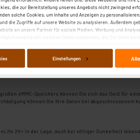
ies, die zur Bereitstellung unseres Angebots nicht zwingend erfo
den solche Cookies, um Inhalte und Anzeigen zu personalisieren,
nd die Zugriffe auf unsere Website zu analysieren. Außerdem ge
bsite an unsere Partner für soziale Medien, Werbung und Analyse
nem 10400-mAh-Lithium-Akku ausgestattet und bietet mit 
möglicherweise mit weiteren Daten zusammen, die Sie ihnen berei
 eine Akku-Unterstützung auch an das EZVIZ-Solarmodul (s
 Dienste gesammelt haben. Indem Sie auf „Alle akzeptieren“ kli
von Informationen auf Ihrem gerät (§25 Abs.1 TTDSG) sowie der 
All
kies
Einstellungen
nachfolgend dargestellten bzw. die von Ihnen ausgewählten Verar
st kleinste Details gut sichtbar. Die Akku-Überwachungsk
illierte Auflistung der einzelnen Cookies nach Zweck und Anbieter
s visuelles Erlebnis und eine doppelt so hohe Auflösung
ellungen“ abrufbar. Sie können die Verwendung nicht notwendiger
en. Ihre erteilte Zustimmung können Sie jederzeit unter dem Link
Die Rechtmäßigkeit der Speicherung, Abrufung und Weiterverarbei
 großen eMMC-Speichers können Sie sich das Geld für exte
zum Zeitpunkt des Widerrufs bleibt hiervon unberührt. Ihre Brow
Beschädigung können Sie Ihre Daten bei abgeschlossenem 
ellungen nicht längerfristig gespeichert werden und dieses Banner
beiten personenbezogene Daten in den USA. Ihre Einwilligung zur 
 daher ggf. auch die Verarbeitung Ihrer Daten in den USA gemäß Art
eLife 2K+ in der Lage, auch bei völliger Dunkelheit leben
tanbietern und zu der jeweiligen Datenübermittlung erhalten Sie i