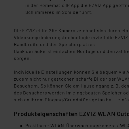
in der Homematic IP App die EZVIZ App geöffne
Schlimmeres im Schilde führt.
Die EZVIZ eLife 2K+ Kamera zeichnet sich durch ei
Videokomprimierungstechnologie erzielt die EZVIZ e
Bandbreite und des Speicherplatzes.
Dank der äußerst einfachen Montage und den zahlr
sorgen.
Individuelle Einstellungen können Sie bequem via
zudem nicht nur gestochen scharfe Bilder per WLAN
Besuchern. So können Sie am Hauseingang z. B. dem
des Besuchers werden im eingebauten Speicher ode
sich an Ihrem Eingang/Grundstück getan hat - einfa
Produkteigenschaften EZVIZ WLAN Out
Praktische WLAN-Überwachungskamera / WLAN-