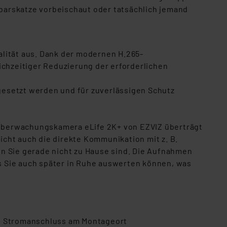
hbarskatze vorbeischaut oder tatsächlich jemand
alität aus. Dank der modernen H.265-
ichzeitiger Reduzierung der erforderlichen
gesetzt werden und für zuverlässigen Schutz
-Überwachungskamera eLife 2K+ von EZVIZ überträgt
cht auch die direkte Kommunikation mit z. B.
nn Sie gerade nicht zu Hause sind. Die Aufnahmen
s Sie auch später in Ruhe auswerten können, was
n Stromanschluss am Montageort