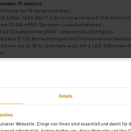
ematic IP möglich
ösung bei 15 fps (einstellbar)
,4 GHz - IEEE 802.11 b/g/n) / es wird kein 5 GHz-Netz unt
ertem 32-GB-eMMC-Speicher, Loop-Aufnahmen
EZVIZ Cloudspeicher (AWS - Amazon Cloud) möglich
ektiv (F1.6), Betrachtungswinkel (horizontal/vertikal/dia
te von bis zu 10 m, alternativ auch mit 2 LED-Scheinwerfe
64
ng von Fehlalarmen (z. B. durch Tiere)
arm und LED-Blitz
 Konfiguration und Live-Fernzugriff (Verschlüsselung: AE
Nachricht auf das Smartphone
fortable Gegensprechmöglichkeit für Echtzeit-Kommunikat
nt und IFTTT
Details
er Wandhalterung
ls die WLAN-Verfügbarkeit am Montage-Standort berücksi
ookies
Schutzart: IP66
zeit beträgt bis 270 Tage
nserer Webseite. Einige von ihnen sind essentiell und damit für d
V DC, 2 A), alternativ Unterstützung duch EZVIZ Solarpane
ngend erforderlich. Andere helfen uns, diese Webseite und ihre 