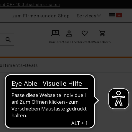
nd CHF 10 Gutschein erhalten
Services
zum Firmenkunden Shop
Karriere
Mein ELV
Merkzettel
Warenkorb
ortiments-Deals