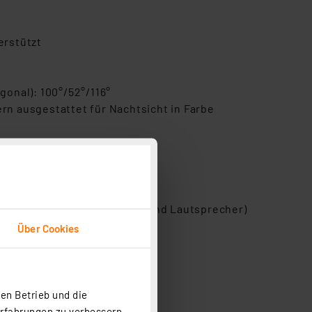
erstützt
gonal): 100°/52°/116°
rn ausgestattet für Nachtsicht in Farbe
S-128, TLS 1.2)
ion (integriertes Mikrofon und Lautsprecher)
Über Cookies
chtigen
en Betrieb und die
l möglich (siehe Zubehör)
Erfahrungen zu verbessern.