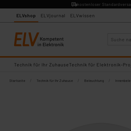
kostenloser Standardversa
ELVshop
ELVjournal
ELVwissen
Suche
Technik für Ihr Zuhause
Technik für Elektronik-Pro
/
/
/
Startseite
Technik für Ihr Zuhause
Beleuchtung
Innenbel