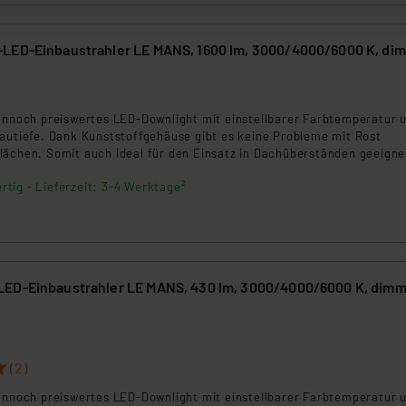
ellungen nicht längerfristig gespeichert werden und dieses Banner
LED-Einbaustrahler LE MANS, 1600 lm, 3000/4000/6000 K, di
beiten personenbezogene Daten in den USA. Ihre Einwilligung zur 
 daher ggf. auch die Verarbeitung Ihrer Daten in den USA gemäß Art
tanbietern und zu der jeweiligen Datenübermittlung erhalten Sie i
dennoch preiswertes LED-Downlight mit einstellbarer Farbtemperatur 
ngemessenheitsbeschluss der EU. Dies bedeutet, dass die USA al
bautiefe. Dank Kunststoffgehäuse gibt es keine Probleme mit Rost
rds eingestuft wird. So besteht etwa das Risiko, dass US-Beh
lächen. Somit auch ideal für den Einsatz in Dachüberständen geeigne
ammen verarbeiten, ohne dass hiergegen Klagemöglichkeiten fü
rtig - Lieferzeit: 3-4 Werktage²
en Dienstleistern stützt sich auf die Standarddatenschutzklause
nen Beurteilung der mit der Datenübermittlung, insbesondere der
.“
klärung
ED-Einbaustrahler LE MANS, 430 lm, 3000/4000/6000 K, dimm
3
(2)
dennoch preiswertes LED-Downlight mit einstellbarer Farbtemperatur 