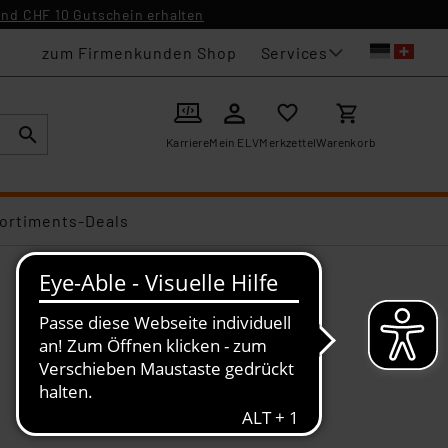
nd CHF 10 Gutschein erhalten
Services
zum Firmenkunden Shop
Karriere
Mein ELV
Merkzettel
Warenkorb
ortiments-Deals