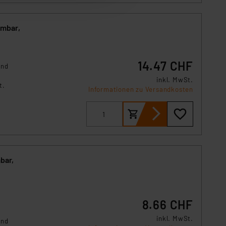
 erneut angezeigt wird.
mmbar,
Einbindung von Cookies
. 49 (1) lit. a DSGVO.
n der Datenschutzerklärung.
14.47 CHF
und
s Land mit unzureichendem
inkl. MwSt.
örden personenbezogene
t.
Informationen zu Versandkosten
r Europäer bestehen.
ln der Europäischen
 Art der übermittelten
bar,
8.66 CHF
inkl. MwSt.
und