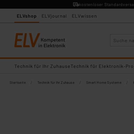
kostenloser Standardversa
ELVshop
ELVjournal
ELVwissen
Suche
Technik für Ihr Zuhause
Technik für Elektronik-Pro
/
/
/
Startseite
Technik für Ihr Zuhause
Smart Home Systeme