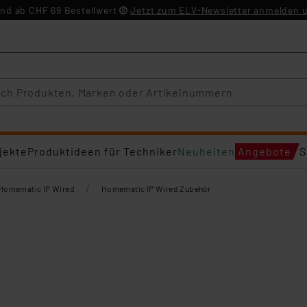
nd ab CHF 69 Bestellwert
Jetzt zum ELV-Newsletter anmelden u
jekte
Produktideen für Techniker
Neuheiten
Angebote
S
/
Homematic IP Wired
Homematic IP Wired Zubehör