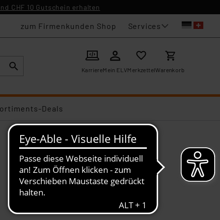
nd CHF 10 Gutschein erhalten
Services
zum Firmenkunden Shop
Karriere
Mein ELV
Merkzettel
Warenkorb
ortiments-Deals