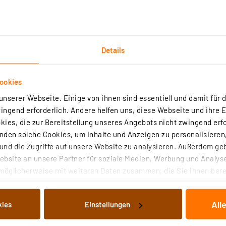
Details
ookies
Downloads
Technische Daten
Angaben zur Produkt
nserer Webseite. Einige von ihnen sind essentiell und damit für d
ngend erforderlich. Andere helfen uns, diese Webseite und ihre 
en mit einer Prüfspannung von 4 kV geprüft und dürfen 
ies, die zur Bereitstellung unseres Angebots nicht zwingend erfo
den solche Cookies, um Inhalte und Anzeigen zu personalisieren,
nd die Zugriffe auf unsere Website zu analysieren. Außerdem ge
bsite an unsere Partner für soziale Medien, Werbung und Analyse
möglicherweise mit weiteren Daten zusammen, die Sie ihnen berei
 Dienste gesammelt haben. Indem Sie auf „Alle akzeptieren“ kli
von Informationen auf Ihrem gerät (§25 Abs.1 TTDSG) sowie der 
All
kies
Einstellungen
nachfolgend dargestellten bzw. die von Ihnen ausgewählten Verar
illierte Auflistung der einzelnen Cookies nach Zweck und Anbieter