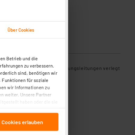
Über Cookies
sicherheit
en Betrieb und die
Erfahrungen zu verbessern.
somit direkt neben Netzspannungsleitungen verlegt
rderlich sind, benötigen wir
 Funktionen für soziale
ben wir Informationen zu
n weiter. Unsere Partner
tgestellt haben oder die sie
cken, stimmen Sie sowohl
anschließenden
e Cookies erlauben
beitungszwecke (Art. 6
 ist durch Klick auf den