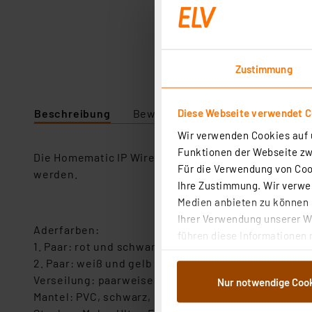
Zustimmung
Diese Webseite verwendet C
Beschreibung
Bewertung
Lieferumfang
Wir verwenden Cookies auf u
Funktionen der Webseite zwi
Die Homematic IP Wired Bus-Verbindungskabel werd
Für die Verwendung von Cook
werden.
Ihre Zustimmung. Wir verwen
Medien anbieten zu können u
Ihrer Verwendung unserer We
Aderfarben:
führen diese Informationen 
1. Paar: rot und schwarz
im Rahmen Ihrer Nutzung der
2. Paar: weiß und gelb
dem Speichern und Abrufen 
Verseilung: paarweise verdrillt
Nur notwendige Coo
Weiterverarbeitung für die 
Mantel: PVC, schwarz, Durchmesser 6,5 mm
Abs.1a DSG-VO) zu. Eine deta