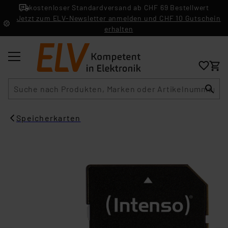
kostenloser Standardversand ab CHF 69 Bestellwert
Jetzt zum ELV-Newsletter anmelden und CHF 10 Gutschein
erhalten
Suche
Speicherkarten