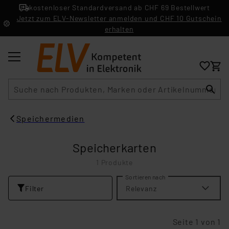
kostenloser Standardversand ab CHF 69 Bestellwert
Jetzt zum ELV-Newsletter anmelden und CHF 10 Gutschein
erhalten
Suche
Speichermedien
Speicherkarten
1 Produkte
Sortieren nach
Filter
Relevanz
Seite 1 von 1