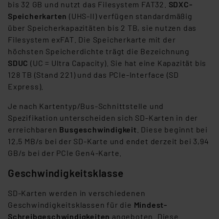
bis 32 GB und nutzt das Filesystem FAT32.
SDXC-
Cookies dieser Drittanbieter umfasst daher ggf. auch
Speicherkarten
(UHS-II) verfügen standardmäßig
die Verarbeitung Ihrer Daten in den USA gemäß Art. 49
über Speicherkapazitäten bis 2 TB, sie nutzen das
(1) lit. a DSGVO. Nähere Infos zu diesen Drittanbietern
Filesystem exFAT. Die Speicherkarte mit der
und zu der jeweiligen Datenübermittlung erhalten Sie in
höchsten Speicherdichte trägt die Bezeichnung
der Datenschutzerklärung. Für die USA besteht kein
SDUC
(UC = Ultra Capacity). Sie hat eine Kapazität bis
Angemessenheitsbeschluss der EU. Dies bedeutet,
128 TB (Stand 221) und das PCIe-Interface (SD
dass die USA als Land mit unzureichendem
Express).
Datenschutz nach EU-Standards eingestuft wird. So
besteht etwa das Risiko, dass US-Behörden
Je nach Kartentyp/Bus-Schnittstelle und
personenbezogene Daten in
Spezifikation unterscheiden sich SD-Karten in der
Überwachungsprogrammen verarbeiten, ohne dass
erreichbaren
Busgeschwindigkeit
. Diese beginnt bei
hiergegen Klagemöglichkeiten für Europäer bestehen.
12,5 MB/s bei der SD-Karte und endet derzeit bei 3,94
Unsere Kooperation mit diesen Dienstleistern stützt
GB/s bei der PCIe Gen4-Karte.
sich auf die Standarddatenschutzklauseln der
Geschwindigkeitsklasse
Europäischen Kommission sowie einer eigenen
Beurteilung der mit der Datenübermittlung,
SD-Karten werden in verschiedenen
insbesondere der Art der übermittelten Daten,
Geschwindigkeitsklassen für die
Mindest-
verbundenen Risiken.“
Schreibgeschwindigkeiten
angeboten. Diese