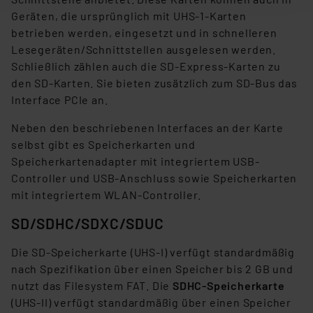
nachfolgend dargestellten bzw. die von Ihnen
Geräten, die ursprünglich mit UHS-1-Karten
ausgewählten Verarbeitungszwecke (Art. 6 Abs.1a DSG-
betrieben werden, eingesetzt und in schnelleren
VO) zu. Eine detaillierte Auflistung der einzelnen
Lesegeräten/Schnittstellen ausgelesen werden.
Cookies nach Zweck und Anbieter ist durch Klick auf
Schließlich zählen auch die SD-Express-Karten zu
den Button „Ablehnen oder Einstellungen“ abrufbar. Sie
den SD-Karten. Sie bieten zusätzlich zum SD-Bus das
können die Verwendung nicht notwendiger Cookies
Interface PCIe an.
ablehnen oder ihr ganz oder teilweise zustimmen. Ihre
erteilte Zustimmung können Sie jederzeit unter dem
Neben den beschriebenen Interfaces an der Karte
Link „Cookie Einstellungen“ anpassen oder widerrufen.
selbst gibt es Speicherkarten und
Die Rechtmäßigkeit der Speicherung, Abrufung und
Speicherkartenadapter mit integriertem USB-
Weiterverarbeitung dieser Daten zur Auswertung und
Controller und USB-Anschluss sowie Speicherkarten
Analyse bis zum Zeitpunkt des Widerrufs bleibt hiervon
mit integriertem WLAN-Controller.
unberührt. Ihre Browser-Einstellungen können dazu
SD/SDHC/SDXC/SDUC
führen, dass die Einstellungen nicht längerfristig
gespeichert werden und dieses Banner erneut
Die SD-Speicherkarte (UHS-I) verfügt standardmäßig
angezeigt wird.
nach Spezifikation über einen Speicher bis 2 GB und
nutzt das Filesystem FAT. Die
SDHC-Speicherkarte
„Einige Drittanbieter verarbeiten personenbezogene
(UHS-II) verfügt standardmäßig über einen Speicher
Daten in den USA. Ihre Einwilligung zur Einbindung von